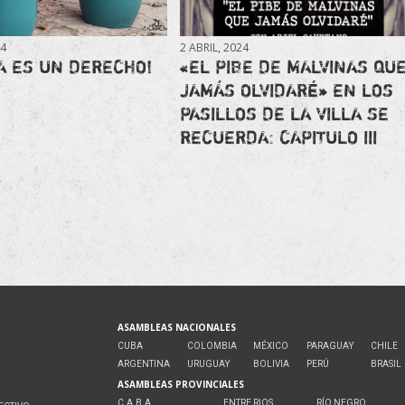
24
2 ABRIL, 2024
A ES UN DERECHO!
«EL PIBE DE MALVINAS QU
JAMÁS OLVIDARÉ» EN LOS
PASILLOS DE LA VILLA SE
RECUERDA: CAPITULO III
ASAMBLEAS NACIONALES
CUBA
COLOMBIA
MÉXICO
PARAGUAY
CHILE
ARGENTINA
URUGUAY
BOLIVIA
PERÚ
BRASIL
ASAMBLEAS PROVINCIALES
C.A.B.A.
ENTRE RIOS
RÍO NEGRO