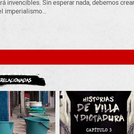
rá invencibles. Sin esperar nada, debemos crea
el imperialismo…
ASOCIATE
Relacionadas