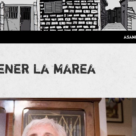
 Poderosa.
asam
ener la marea