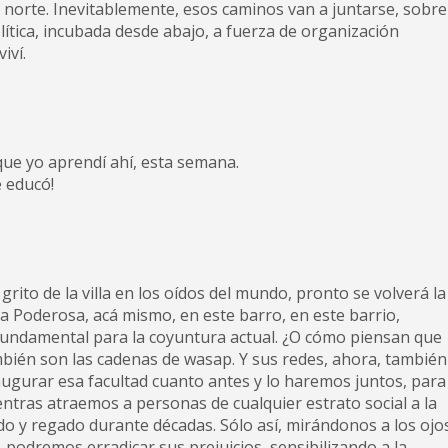
l norte. Inevitablemente, esos caminos van a juntarse, sobre
ítica, incubada desde abajo, a fuerza de organización
iví.
que yo aprendí ahí, esta semana.
 educó!
rito de la villa en los oídos del mundo, pronto se volverá la
 Poderosa, acá mismo, en este barro, en este barrio,
undamental para la coyuntura actual. ¿O cómo piensan que
ién son las cadenas de wasap. Y sus redes, ahora, también
naugurar esa facultad cuanto antes y lo haremos juntos, para
ntras atraemos a personas de cualquier estrato social a la
do y regado durante décadas. Sólo así, mirándonos a los ojo
podremos erradicar sus prejuicios, sensibilizando a la