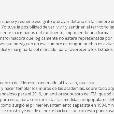
 suene y resuene ese grito que ayer detonó en la cumbre d
o tuve la posibilidad de ver, vivir y sentir en el territorio la
camente marginados del continente, imponiendo una forma
 transformadora que lógicamente no estará representada por
tivo que persiguen en esa cumbre de ningún pueblo es evita
dial y marginarla del mercado, para favorecer a los Estados
entro de líderes», condenado al fracaso, nuestra
as y hacer temblar los muros de las academias, sobre todo aqu
ndaloso para el 2019, un anti-presupuesto del FMI que sól
 para esto, para contrarrestar las medidas antipopulares del
 como surgió el primer levantamiento zapatista en 1994. Y 
 se construye desde el norte hacia el sur, con esta poderos