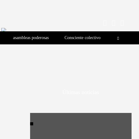
asambleas poderosas
Consciente colectivo
Últimas noticias