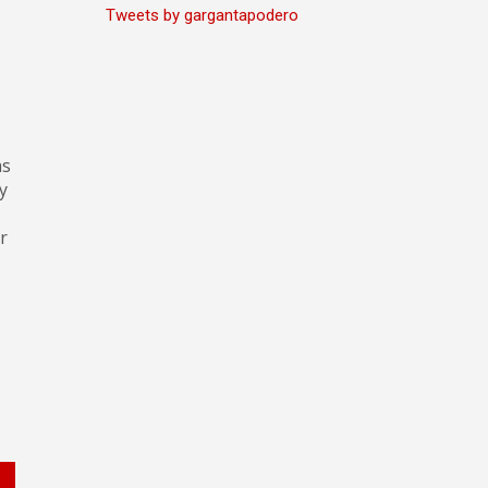
Tweets by gargantapodero
as
y
r
,