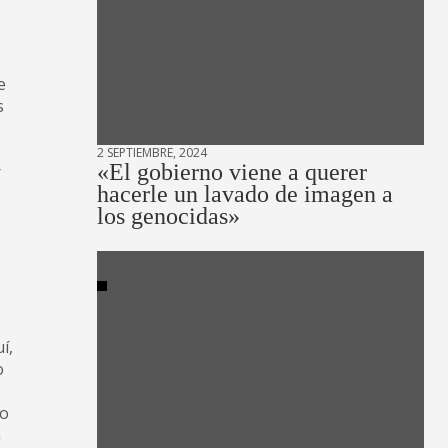
e
s
2 SEPTIEMBRE, 2024
«El gobierno viene a querer
r
hacerle un lavado de imagen a
los genocidas»
í,
o
no
a