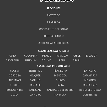
SECCIONES
ANTE TODO
LA MIRADA
CONSCIENTE COLECTIVO
SUBITE A LA MOTO
ASOCIATE A LA PODEROSA
ASAMBLEAS NACIONALES
CUBA
COLOMBIA
MÉXICO
PARAGUAY
CHILE
ECUADOR
ARGENTINA
URUGUAY
BOLIVIA
PERÚ
BRASIL
ASAMBLEAS PROVINCIALES
C.A.B.A.
ENTRE RIOS
RÍO NEGRO
LA PAMPA
CÓRDOBA
NEUQUÉN
MENDOZA
CATAMARCA
TUCUMÁN
SAN LUIS
CHACO
MISIONES
CHUBUT
SANTA FE
SALTA
SANTA CRUZ
BUENOS AIRES
SAN JUAN
SANTIAGO DEL ESTERO
TIERRA DEL FUEGO
JUJUY
LA RIOJA
FORMOSA
CORRIENTES