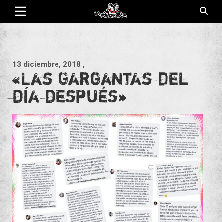
Saltar
al
contenido
Revista de cultura villera, brazo literario del movimiento La
La Poderosa
Poderosa.
13 diciembre, 2018
,
«Las Gargantas del
día después»