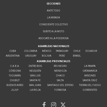
SECCIONES
ANTE TODO
LA MIRADA
CONSCIENTE COLECTIVO
SUBITE A LA MOTO
ASOCIATE A LA PODEROSA
ASAMBLEAS NACIONALES
CUBA
COLOMBIA
MÉXICO
PARAGUAY
CHILE
ECUADOR
ARGENTINA
URUGUAY
BOLIVIA
PERÚ
BRASIL
ASAMBLEAS PROVINCIALES
C.A.B.A.
ENTRE RIOS
RÍO NEGRO
LA PAMPA
CÓRDOBA
NEUQUÉN
MENDOZA
CATAMARCA
TUCUMÁN
SAN LUIS
CHACO
MISIONES
CHUBUT
SANTA FE
SALTA
SANTA CRUZ
BUENOS AIRES
SAN JUAN
SANTIAGO DEL ESTERO
TIERRA DEL FUEGO
JUJUY
LA RIOJA
FORMOSA
CORRIENTES