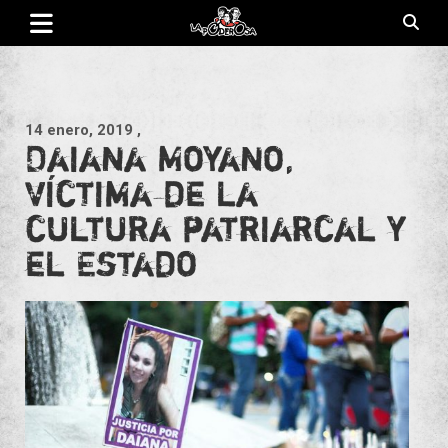
Saltar
al
contenido
Revista de cultura villera, brazo literario del movimiento La
La Poderosa
Poderosa.
14 enero, 2019
,
Daiana Moyano,
víctima de la
cultura patriarcal y
el Estado