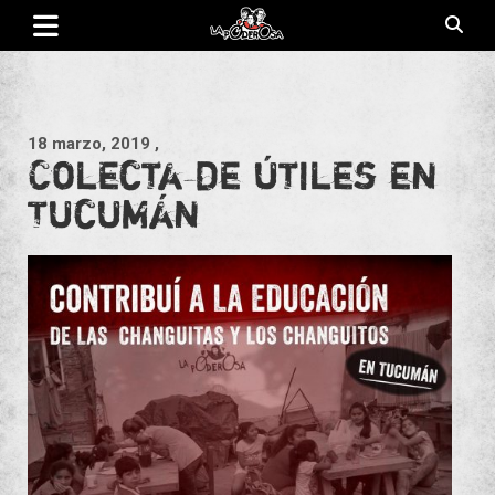
Saltar
al
contenido
Revista de cultura villera, brazo literario del movimiento La
La Poderosa
Poderosa.
18 marzo, 2019
,
Colecta de útiles en
Tucumán