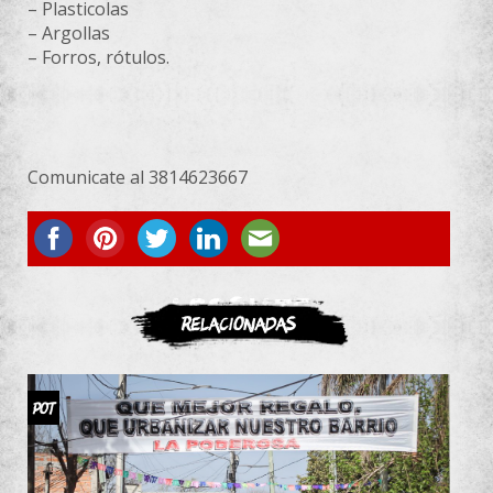
– Plasticolas
– Argollas
– Forros, rótulos.
Comunicate al 3814623667
ASOCIATE
Relacionadas
POT