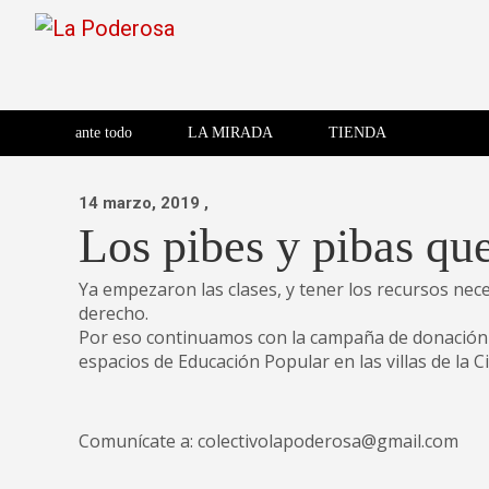
Saltar
al
contenido
Revista de cultura villera,
La Poderosa
Revista de cultura villera, brazo literario del movimiento La
brazo literario del movimiento
La Poderosa
ante todo
LA MIRADA
TIENDA
La Poderosa.
14 marzo, 2019
,
Los pibes y pibas que
Ya empezaron las clases, y tener los recursos nec
derecho.
Por eso continuamos con la campaña de donación d
espacios de Educación Popular en las villas de la 
Comunícate a: colectivolapoderosa@gmail.com