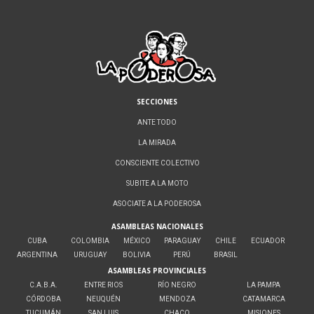
SECCIONES
ANTE TODO
LA MIRADA
CONSCIENTE COLECTIVO
SUBITE A LA MOTO
ASOCIATE A LA PODEROSA
ASAMBLEAS NACIONALES
CUBA
COLOMBIA
MÉXICO
PARAGUAY
CHILE
ECUADOR
ARGENTINA
URUGUAY
BOLIVIA
PERÚ
BRASIL
ASAMBLEAS PROVINCIALES
C.A.B.A.
ENTRE RIOS
RÍO NEGRO
LA PAMPA
CÓRDOBA
NEUQUÉN
MENDOZA
CATAMARCA
TUCUMÁN
SAN LUIS
CHACO
MISIONES