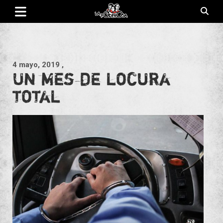
Saltar
al
contenido
Revista de cultura villera, brazo literario del movimiento La
La Poderosa
Poderosa.
4 mayo, 2019
,
Un mes de locura
total