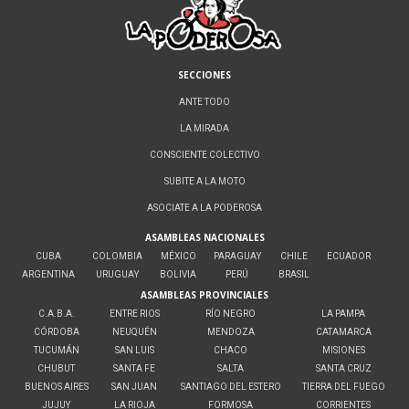
SECCIONES
ANTE TODO
LA MIRADA
CONSCIENTE COLECTIVO
SUBITE A LA MOTO
ASOCIATE A LA PODEROSA
ASAMBLEAS NACIONALES
CUBA
COLOMBIA
MÉXICO
PARAGUAY
CHILE
ECUADOR
ARGENTINA
URUGUAY
BOLIVIA
PERÚ
BRASIL
ASAMBLEAS PROVINCIALES
C.A.B.A.
ENTRE RIOS
RÍO NEGRO
LA PAMPA
CÓRDOBA
NEUQUÉN
MENDOZA
CATAMARCA
TUCUMÁN
SAN LUIS
CHACO
MISIONES
CHUBUT
SANTA FE
SALTA
SANTA CRUZ
BUENOS AIRES
SAN JUAN
SANTIAGO DEL ESTERO
TIERRA DEL FUEGO
JUJUY
LA RIOJA
FORMOSA
CORRIENTES