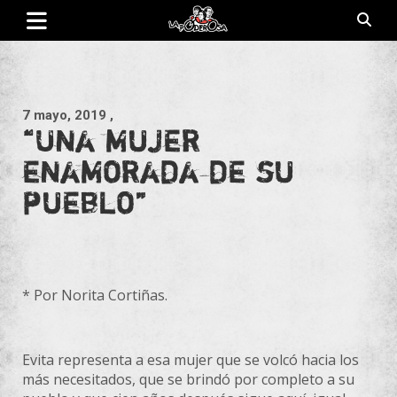
Saltar
al
contenido
Revista de cultura villera, brazo literario del movimiento La
La Poderosa
Poderosa.
7 mayo, 2019
,
“Una mujer
enamorada de su
pueblo”
* Por Norita Cortiñas.
Evita representa a esa mujer que se volcó hacia los
más necesitados, que se brindó por completo a su