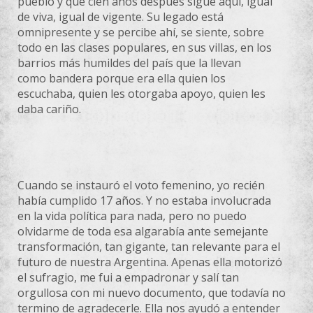
pueblo y que cien años después sigue aquí, igual
de viva, igual de vigente. Su legado está
omnipresente y se percibe ahí, se siente, sobre
todo en las clases populares, en sus villas, en los
barrios más humildes del país que la llevan
como
bandera porque era ella quien los
escuchaba, quien les otorgaba apoyo, quien les
daba cariño.
Cuando se instauró el voto femenino, yo recién
había cumplido 17 años. Y no estaba involucrada
en la vida política para nada, pero no puedo
olvidarme de toda esa algarabía ante semejante
transformación, tan gigante, tan relevante para el
futuro de nuestra Argentina. Apenas ella motorizó
el sufragio, me fui a empadronar y salí tan
orgullosa con mi nuevo documento, que todavía no
termino de agradecerle. Ella nos ayudó a entender