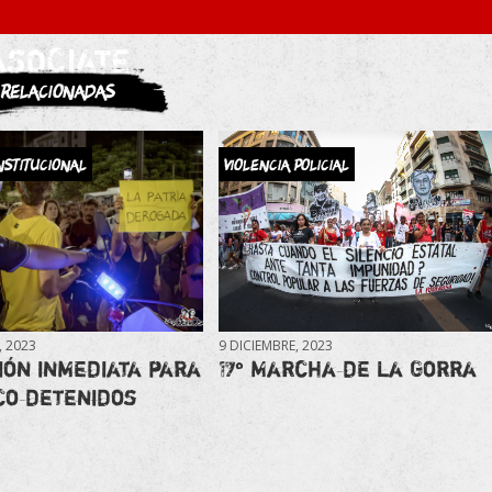
ASOCIATE
Relacionadas
nstitucional
Violencia Policial
, 2023
9 DICIEMBRE, 2023
ión inmediata para
17° Marcha de la Gorra
co detenidos