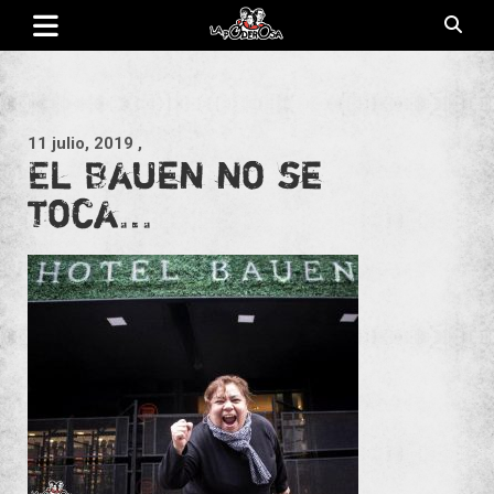
Saltar
al
contenido
Revista de cultura villera, brazo literario del movimiento La
La Poderosa
Poderosa.
11 julio, 2019
,
El Bauen no se
toca…