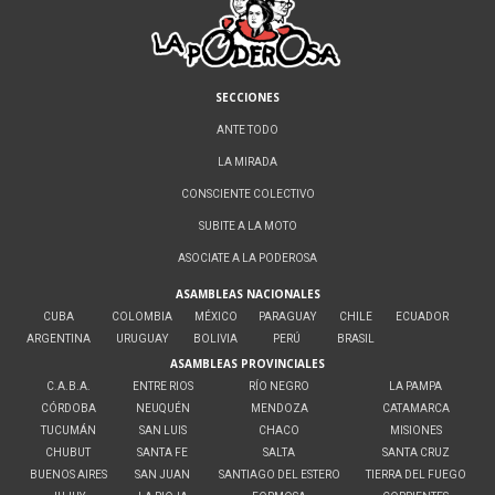
SECCIONES
ANTE TODO
LA MIRADA
CONSCIENTE COLECTIVO
SUBITE A LA MOTO
ASOCIATE A LA PODEROSA
ASAMBLEAS NACIONALES
CUBA
COLOMBIA
MÉXICO
PARAGUAY
CHILE
ECUADOR
ARGENTINA
URUGUAY
BOLIVIA
PERÚ
BRASIL
ASAMBLEAS PROVINCIALES
C.A.B.A.
ENTRE RIOS
RÍO NEGRO
LA PAMPA
CÓRDOBA
NEUQUÉN
MENDOZA
CATAMARCA
TUCUMÁN
SAN LUIS
CHACO
MISIONES
CHUBUT
SANTA FE
SALTA
SANTA CRUZ
BUENOS AIRES
SAN JUAN
SANTIAGO DEL ESTERO
TIERRA DEL FUEGO