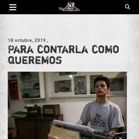
Saltar
al
contenido
Revista de cultura villera, brazo literario del movimiento La
La Poderosa
Poderosa.
18 octubre, 2019
,
Para contarla como
queremos