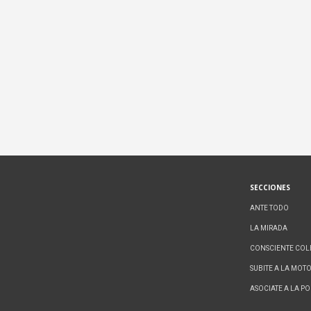
SECCIONES
ANTE TODO
LA MIRADA
CONSCIENTE COL
SUBITE A LA MOT
ASOCIATE A LA P