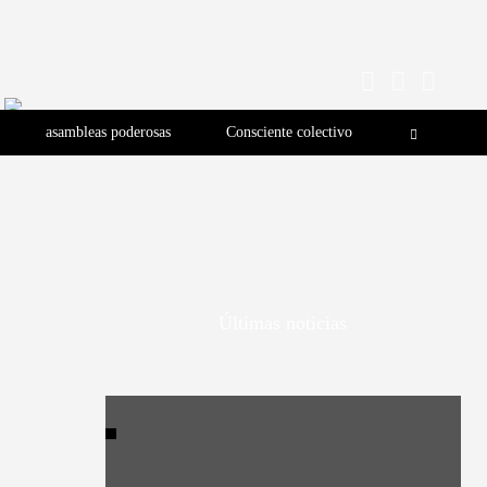
asambleas poderosas
Consciente colectivo
Últimas noticias