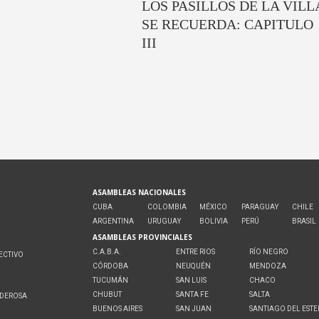
LOS PASILLOS DE LA VILL
SE RECUERDA: CAPITULO
III
ASAMBLEAS NACIONALES
CUBA
COLOMBIA
MÉXICO
PARAGUAY
CHILE
ARGENTINA
URUGUAY
BOLIVIA
PERÚ
BRASIL
ASAMBLEAS PROVINCIALES
C.A.B.A.
ENTRE RIOS
RÍO NEGRO
ECTIVO
CÓRDOBA
NEUQUÉN
MENDOZA
O
TUCUMÁN
SAN LUIS
CHACO
CHUBUT
SANTA FE
SALTA
ODEROSA
BUENOS AIRES
SAN JUAN
SANTIAGO DEL EST