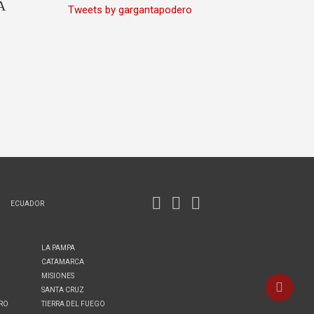
A
Tweets by gargantapodero
ECUADOR
LA PAMPA
CATAMARCA
MISIONES
SANTA CRUZ
ERO
TIERRA DEL FUEGO