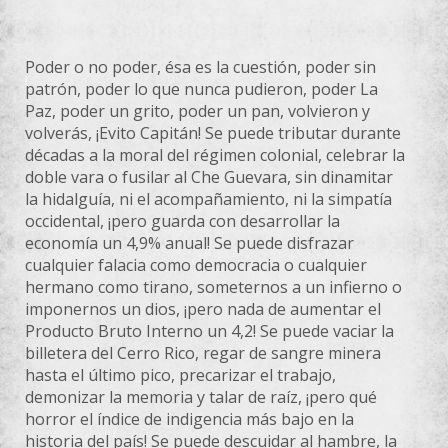
Poder o no poder, ésa es la cuestión, poder sin
patrón, poder lo que nunca pudieron, poder La
Paz, poder un grito, poder un pan, volvieron y
volverás, ¡Evito Capitán! Se puede tributar durante
décadas a la moral del régimen colonial, celebrar la
doble vara o fusilar al Che Guevara, sin dinamitar
la hidalguía, ni el acompañamiento, ni la simpatía
occidental, ¡pero guarda con desarrollar la
economía un 4,9% anual! Se puede disfrazar
cualquier falacia como demo
cracia o cualquier
hermano como tirano, someternos a un infierno o
imponernos un dios, ¡pero nada de aumentar el
Producto Bruto Interno un 4,2! Se puede vaciar la
billetera del Cerro Rico, regar de sangre minera
hasta el último pico, precarizar el trabajo,
demonizar la memoria y talar de raíz, ¡pero qué
horror el índice de indigencia más bajo en la
historia del país! Se puede descuidar al hambre, la