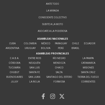
ANTE TODO
LA MIRADA
CONSCIENTE COLECTIVO
SUBITE A LA MOTO
ASOCIATE A LA PODEROSA
ASAMBLEAS NACIONALES
CUBA
COLOMBIA
MÉXICO
PARAGUAY
CHILE
ECUADOR
ARGENTINA
URUGUAY
BOLIVIA
PERÚ
BRASIL
ASAMBLEAS PROVINCIALES
C.A.B.A.
ENTRE RIOS
RÍO NEGRO
LA PAMPA
CÓRDOBA
NEUQUÉN
MENDOZA
CATAMARCA
TUCUMÁN
SAN LUIS
CHACO
MISIONES
CHUBUT
SANTA FE
SALTA
SANTA CRUZ
BUENOS AIRES
SAN JUAN
SANTIAGO DEL ESTERO
TIERRA DEL FUEGO
JUJUY
LA RIOJA
FORMOSA
CORRIENTES