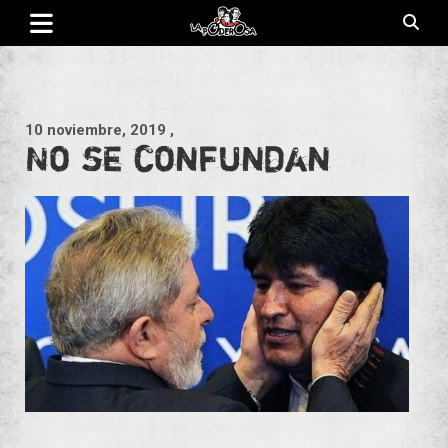
Saltar
al
contenido
Revista de cultura villera, brazo literario del movimiento La
La Poderosa
Poderosa.
10 noviembre, 2019
,
No se confundan