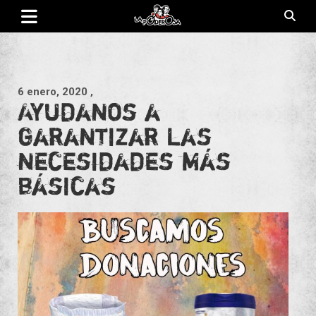
Saltar
al
contenido
Revista de cultura villera, brazo literario del movimiento La
La Poderosa
Poderosa.
6 enero, 2020
,
Ayudanos a
garantizar las
necesidades más
básicas