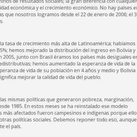
minos de resultados sociales; la gran diferencia con cualquie
bilidad económica y el crecimiento económico. No hay países e
as que nosotros logramos desde el 22 de enero de 2006; el 3
s.
la tasa de crecimiento más alta de Latinoamérica; habíamos
5%; hemos mejorado la distribución del ingreso en Bolivia y
n 2005, junto con Brasil éramos los países más desiguales e
edistributivas; hemos aumentado la esperanza de vida de la
peranza de vida de su población en 4 años y medio y Bolivia
nifica mejorar la calidad de vida del pueblo.
n las mismas políticas que generaron pobreza, marginación,
desde 1985. En estos meses se ha reinstalado ese modelo
es más afectados fueron campesinos e indígenas porque ello
otras políticas sociales. Debemos reponer todo eso, aunque
e el país.