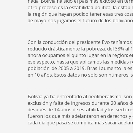
nada. Bolivia ha sido el país más exitoso en tér
otro proceso es la estabilidad política, la esta
la región que hayan podido tener esas tres cos
de mayo nos jugamos el futuro de los boliviano
Con la conducción del presidente Evo teníamos 
reducido drásticamente la pobreza, del 38% al 1
ahora ocupamos el quinto lugar en la región: e
ese aspecto, hasta que aplicamos las medidas r
población: de 2005 a 2019, Brasil aumentó la es
en 10 años. Estos datos no solo son números: sig
Bolivia ya ha enfrentado al neoliberalismo: so
exclusión y falta de ingresos durante 20 años 
después de 14 años de estabilidad y los sector
fueron los que más adelantaron en derechos y 
cada día que pasa se complica más sacar adelant