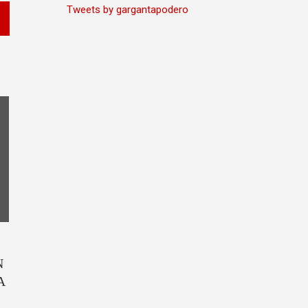
Tweets by gargantapodero
N
A