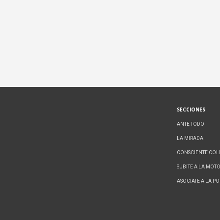
SECCIONES
ANTE TODO
LA MIRADA
CONSCIENTE COL
SUBITE A LA MOT
ASOCIATE A LA P