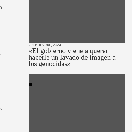
r
n
2 SEPTIEMBRE, 2024
«El gobierno viene a querer
n
hacerle un lavado de imagen a
los genocidas»
s