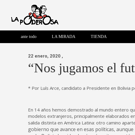
Saltar
al
contenido
Revista de cultura villera,
La Poderosa
Revista de cultura villera, brazo literario del movimiento La
brazo literario del movimiento
La Poderosa
ante todo
LA MIRADA
TIENDA
La Poderosa.
22 enero, 2020
,
“Nos jugamos el fut
* Por Luís Arce, candidato a Presidente en Bolivia 
En 14 años hemos demostrado al mundo entero que 
modelos extranjeros, principalmente elaborados e
salida distinta en América Latina: otro camino apart
gobierno que avance en esas políticas, aunque