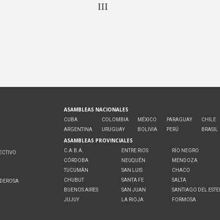
III
ASAMBLEAS NACIONALES
CUBA
COLOMBIA
MÉXICO
PARAGUAY
CHILE
ARGENTINA
URUGUAY
BOLIVIA
PERÚ
BRASIL
ASAMBLEAS PROVINCIALES
C.A.B.A.
ENTRE RIOS
RÍO NEGRO
ECTIVO
CÓRDOBA
NEUQUÉN
MENDOZA
O
TUCUMÁN
SAN LUIS
CHACO
CHUBUT
SANTA FE
SALTA
ODEROSA
BUENOS AIRES
SAN JUAN
SANTIAGO DEL EST
JUJUY
LA RIOJA
FORMOSA