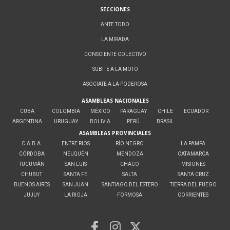
SECCIONES
ANTE TODO
LA MIRADA
CONSCIENTE COLECTIVO
SUBITE A LA MOTO
ASOCIATE A LA PODEROSA
ASAMBLEAS NACIONALES
CUBA
COLOMBIA
MÉXICO
PARAGUAY
CHILE
ECUADOR
ARGENTINA
URUGUAY
BOLIVIA
PERÚ
BRASIL
ASAMBLEAS PROVINCIALES
C.A.B.A.
ENTRE RIOS
RÍO NEGRO
LA PAMPA
CÓRDOBA
NEUQUÉN
MENDOZA
CATAMARCA
TUCUMÁN
SAN LUIS
CHACO
MISIONES
CHUBUT
SANTA FE
SALTA
SANTA CRUZ
BUENOS AIRES
SAN JUAN
SANTIAGO DEL ESTERO
TIERRA DEL FUEGO
JUJUY
LA RIOJA
FORMOSA
CORRIENTES