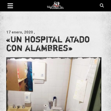
Saltar
al
contenido
Revista de cultura villera, brazo literario del movimiento La
La Poderosa
Poderosa.
17 enero, 2020
,
«Un hospital atado
con alambres»