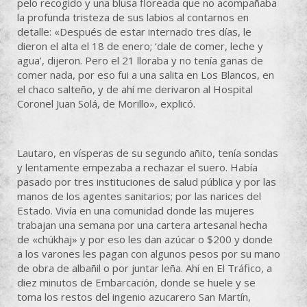
pelo recogido y una blusa floreada que no acompañaba
la profunda tristeza de sus labios al contarnos en
detalle: «Después de estar internado tres días, le
dieron el alta el 18 de enero; ‘dale de comer, leche y
agua’, dijeron. Pero el 21 lloraba y no tenía ganas de
comer nada, por eso fui a una salita en Los Blancos, en
el chaco salteño, y de ahí me derivaron al Hospital
Coronel Juan Solá, de Morillo», explicó.
Lautaro, en vísperas de su segundo añito, tenía sondas
y lentamente empezaba a rechazar el suero. Había
pasado por tres instituciones de salud pública y por las
manos de los agentes sanitarios; por las narices del
Estado. Vivía en una comunidad donde las mujeres
trabajan una semana por una cartera artesanal hecha
de «chúkhaj» y por eso les dan azúcar o $200 y donde
a los varones les pagan con algunos pesos por su mano
de obra de albañil o por juntar leña. Ahí en El Tráfico, a
diez minutos de Embarcación, donde se huele y se
toma los restos del ingenio azucarero San Martín,