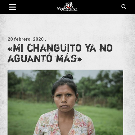
Saltar
al
contenido
Revista de cultura villera, brazo literario del movimiento La
La Poderosa
Poderosa.
20 febrero, 2020
,
«Mi changuito ya no
aguantó más»