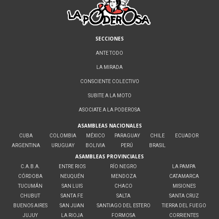
SECCIONES
ANTE TODO
LA MIRADA
CONSCIENTE COLECTIVO
SUBITE A LA MOTO
ASOCIATE A LA PODEROSA
ASAMBLEAS NACIONALES
CUBA
COLOMBIA
MÉXICO
PARAGUAY
CHILE
ECUADOR
ARGENTINA
URUGUAY
BOLIVIA
PERÚ
BRASIL
ASAMBLEAS PROVINCIALES
C.A.B.A.
ENTRE RIOS
RÍO NEGRO
LA PAMPA
CÓRDOBA
NEUQUÉN
MENDOZA
CATAMARCA
TUCUMÁN
SAN LUIS
CHACO
MISIONES
CHUBUT
SANTA FE
SALTA
SANTA CRUZ
BUENOS AIRES
SAN JUAN
SANTIAGO DEL ESTERO
TIERRA DEL FUEGO
JUJUY
LA RIOJA
FORMOSA
CORRIENTES