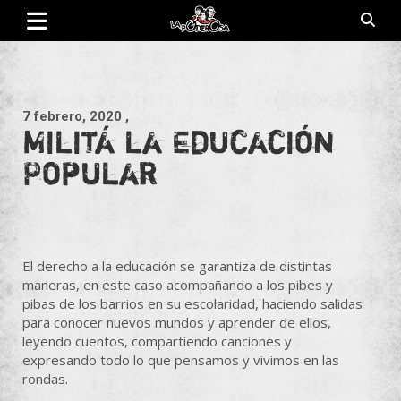
Saltar
al
contenido
Revista de cultura villera, brazo literario del movimiento La
La Poderosa
Poderosa.
7 febrero, 2020
,
Militá la Educación
Popular
El derecho a la educación se garantiza de distintas
maneras, en este caso acompañando a los pibes y
pibas de los barrios en su escolaridad, haciendo salidas
para conocer nuevos mundos y aprender de ellos,
leyendo cuentos, compartiendo canciones y
expresando todo lo que pensamos y vivimos en las
rondas.