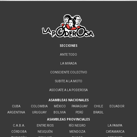
SECCIONES
ANTE TODO
LA MIRADA
CONSCIENTE COLECTIVO
SUBITE A LA MOTO
ASOCIATE A LA PODEROSA
ASAMBLEAS NACIONALES
CUBA
COLOMBIA
MÉXICO
PARAGUAY
CHILE
ECUADOR
ARGENTINA
URUGUAY
BOLIVIA
PERÚ
BRASIL
ASAMBLEAS PROVINCIALES
C.A.B.A.
ENTRE RIOS
RÍO NEGRO
LA PAMPA
CÓRDOBA
NEUQUÉN
MENDOZA
CATAMARCA