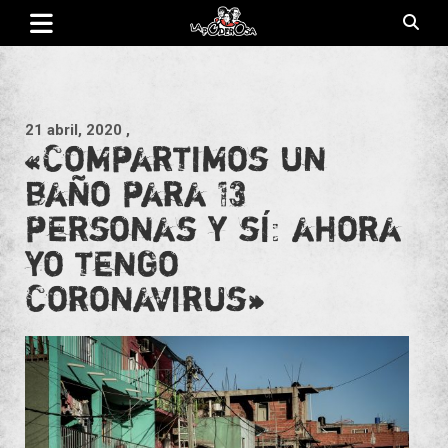
Saltar
al
contenido
Revista de cultura villera, brazo literario del movimiento La
La Poderosa
Poderosa.
21 abril, 2020
,
«Compartimos un
baño para 13
personas y sí: ahora
yo tengo
Coronavirus»