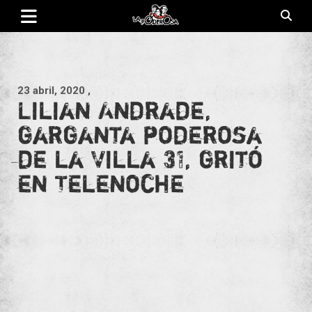
Saltar
al
contenido
Revista de cultura villera, brazo literario del movimiento La
La Poderosa
Poderosa.
23 abril, 2020
,
Lilian Andrade,
garganta poderosa
de la Villa 31, gritó
en Telenoche