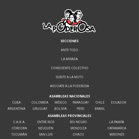
SECCIONES
ANTE TODO
LA MIRADA
CONSCIENTE COLECTIVO
SUBITE A LA MOTO
ASOCIATE A LA PODEROSA
ASAMBLEAS NACIONALES
CUBA
COLOMBIA
MÉXICO
PARAGUAY
CHILE
ECUADOR
ARGENTINA
URUGUAY
BOLIVIA
PERÚ
BRASIL
ASAMBLEAS PROVINCIALES
C.A.B.A.
ENTRE RIOS
RÍO NEGRO
LA PAMPA
CÓRDOBA
NEUQUÉN
MENDOZA
CATAMARCA
TUCUMÁN
SAN LUIS
CHACO
MISIONES