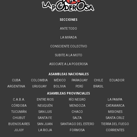
SECCIONES
ANTE TODO
LA MIRADA
CONSCIENTE COLECTIVO
SUBITE A LA MOTO
ASOCIATE A LA PODEROSA
ASAMBLEAS NACIONALES
CUBA
COLOMBIA
MÉXICO
PARAGUAY
CHILE
ECUADOR
ARGENTINA
URUGUAY
BOLIVIA
PERÚ
BRASIL
ASAMBLEAS PROVINCIALES
C.A.B.A.
ENTRE RIOS
RÍO NEGRO
LA PAMPA
CÓRDOBA
NEUQUÉN
MENDOZA
CATAMARCA
TUCUMÁN
SAN LUIS
CHACO
MISIONES
CHUBUT
SANTA FE
SALTA
SANTA CRUZ
BUENOS AIRES
SAN JUAN
SANTIAGO DEL ESTERO
TIERRA DEL FUEGO
JUJUY
LA RIOJA
FORMOSA
CORRIENTES