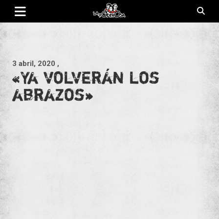
Saltar
al
contenido
Revista de cultura villera, brazo literario del movimiento La
La Poderosa
Poderosa.
3 abril, 2020
,
«Ya volverán los
abrazos»