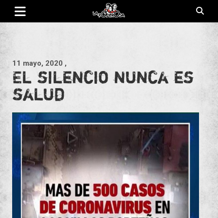
Saltar
al
contenido
Revista de cultura villera, brazo literario del movimiento La
La Poderosa
Poderosa.
11 mayo, 2020
,
El silencio nunca es
salud