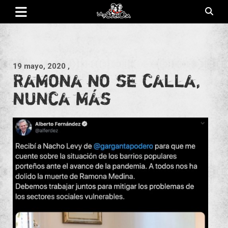
Saltar
al
contenido
Revista de cultura villera, brazo literario del movimiento La
La Poderosa
Poderosa.
19 mayo, 2020
,
Ramona no se calla,
nunca más