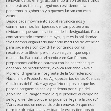
renovamos las energi?as, bailando al son de los ritmos
de nuestros taítas, y seguimos resistiendo a la
pandemia, al gobierno y a quienes lucran con esta
crisis”.
Desde cada movimiento social reivindicamos y
conmemoramos las riquezas del campo, pero no
olvidamos que somos víctimas de la desigualdad. Para
contrarrestarlo tenemos el Ayñi, que es la solidaridad.
“Nos hemos organizado haciendo módulos de atención
para pacientes con Covid-19: contamos con un
respirador artificial, pero no con alguien que sepa
manejarlo. Para paliar el hambre en San Ramón,
preparamos caldo de patasca con las cosechas que
donaban los productores”, explica Marianne Zavala
Moreno, dirigenta e integrante de la Confederación
Nacional de Productores Agropecuarios de las Cuencas
Cocaleras del Perú. Y agrega: “No es posible que los
pobres carguemos con la pandemia por culpa del
gobierno. En Pangoa todo lo que produce el campo no
se logró vender porque no pudimos llegar a la ciudad”.
“Atravesamos un nuevo ciclo de renovación que nos
permite afrontar la adversidad de estos tiempos de