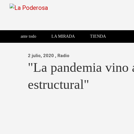
Saltar
al
contenido
Revista de cultura villera,
La Poderosa
Revista de cultura villera, brazo literario del movimiento La
brazo literario del movimiento
La Poderosa
ante todo
LA MIRADA
TIENDA
La Poderosa.
2 julio, 2020
, Radio
"La pandemia vino 
estructural"