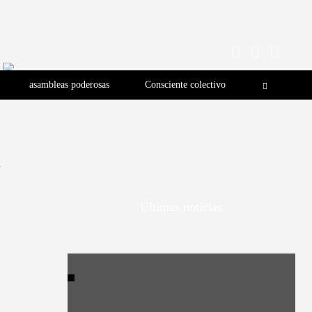
asambleas poderosas
Consciente colectivo
d
Últimas noticias