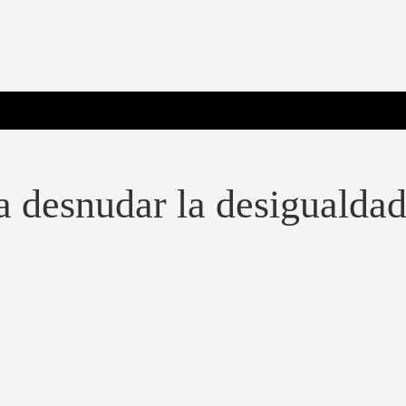
 Poderosa.
a desnudar la desigualda