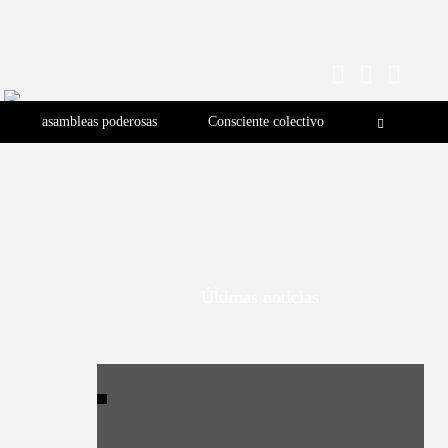
asambleas poderosas
Consciente colectivo
Últimas noticias