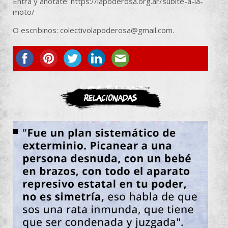
Entrá y anotate: https://lapoderosa.org.ar/subite-a-la-
moto/
O escribinos: colectivolapoderosa@gmail.com.
ASOCIATE
Relacionadas