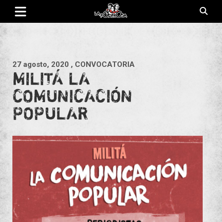
Saltar
al
contenido
Revista de cultura villera, brazo literario del movimiento La
La Poderosa
Poderosa.
27 agosto, 2020
, CONVOCATORIA
MILITÁ LA
COMUNICACIÓN
POPULAR