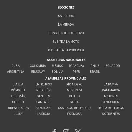
SECCIONES
ANTE TODO
LA MIRADA
CONSCIENTE COLECTIVO
SUBITE A LA MOTO
ASOCIATE A LA PODEROSA
ASAMBLEAS NACIONALES
CUBA
COLOMBIA
MÉXICO
PARAGUAY
CHILE
ECUADOR
ARGENTINA
URUGUAY
BOLIVIA
PERÚ
BRASIL
ASAMBLEAS PROVINCIALES
C.A.B.A.
ENTRE RIOS
RÍO NEGRO
LA PAMPA
CÓRDOBA
NEUQUÉN
MENDOZA
CATAMARCA
TUCUMÁN
SAN LUIS
CHACO
MISIONES
CHUBUT
SANTA FE
SALTA
SANTA CRUZ
BUENOS AIRES
SAN JUAN
SANTIAGO DEL ESTERO
TIERRA DEL FUEGO
JUJUY
LA RIOJA
FORMOSA
CORRIENTES