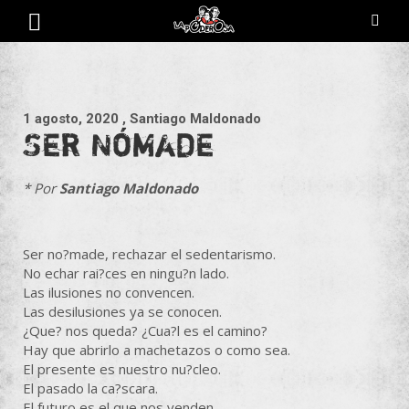
Saltar
al
contenido
Revista de cultura villera, brazo literario del movimiento La
La Poderosa
Poderosa.
1 agosto, 2020
, Santiago Maldonado
Ser Nómade
* Por
Santiago Maldonado
Ser no?made, rechazar el sedentarismo.
No echar rai?ces en ningu?n lado.
Las ilusiones no convencen.
Las desilusiones ya se conocen.
¿Que? nos queda? ¿Cua?l es el camino?
Hay que abrirlo a machetazos o como sea.
El presente es nuestro nu?cleo.
El pasado la ca?scara.
El futuro es el que nos venden.