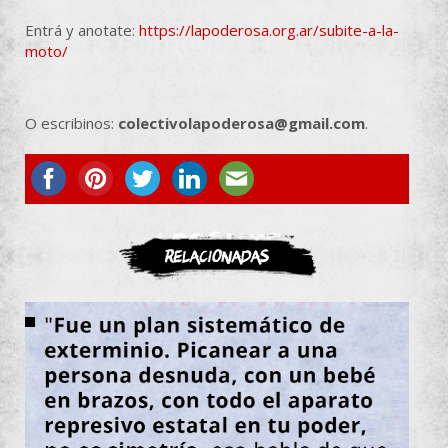
Entrá y anotate:
https://lapoderosa.org.ar/subite-a-la-
moto/
O escribinos:
colectivolapoderosa@gmail.com
.
ASOCIATE
Relacionadas