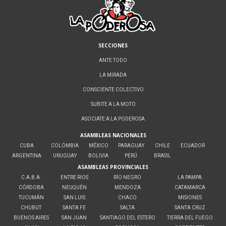
SECCIONES
ANTE TODO
LA MIRADA
CONSCIENTE COLECTIVO
SUBITE A LA MOTO
ASOCIATE A LA PODEROSA
ASAMBLEAS NACIONALES
CUBA
COLOMBIA
MÉXICO
PARAGUAY
CHILE
ECUADOR
ARGENTINA
URUGUAY
BOLIVIA
PERÚ
BRASIL
ASAMBLEAS PROVINCIALES
C.A.B.A.
ENTRE RIOS
RÍO NEGRO
LA PAMPA
CÓRDOBA
NEUQUÉN
MENDOZA
CATAMARCA
TUCUMÁN
SAN LUIS
CHACO
MISIONES
CHUBUT
SANTA FE
SALTA
SANTA CRUZ
BUENOS AIRES
SAN JUAN
SANTIAGO DEL ESTERO
TIERRA DEL FUEGO