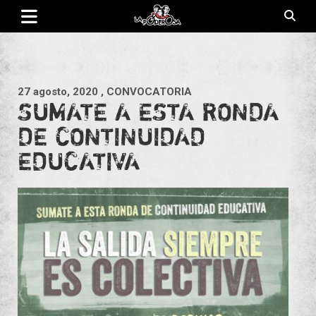
Saltar
al
contenido
Revista de cultura villera, brazo literario del movimiento La
La Poderosa
Poderosa.
27 agosto, 2020
, CONVOCATORIA
SUMATE A ESTA RONDA
DE CONTINUIDAD
EDUCATIVA