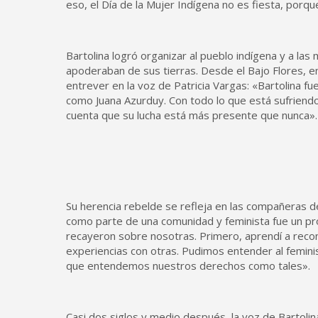
eso, el Día de la Mujer Indígena no es fiesta, porq
Bartolina logró organizar al pueblo indígena y a la
apoderaban de sus tierras. Desde el Bajo Flores, en 
entrever en la voz de Patricia Vargas: «Bartolina f
como Juana Azurduy. Con todo lo que está sufriend
cuenta que su lucha está más presente que nunca».
Su herencia rebelde se refleja en las compañeras d
como parte de una comunidad y feminista fue un pr
recayeron sobre nosotras. Primero, aprendí a reco
experiencias con otras. Pudimos entender al femin
que entendemos nuestros derechos como tales».
Casi dos siglos y medio después, la voz de Bartolin