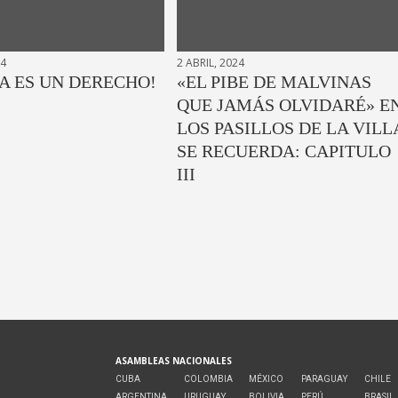
24
2 ABRIL, 2024
A ES UN DERECHO!
«EL PIBE DE MALVINAS
QUE JAMÁS OLVIDARÉ» E
LOS PASILLOS DE LA VILL
SE RECUERDA: CAPITULO
III
ASAMBLEAS NACIONALES
CUBA
COLOMBIA
MÉXICO
PARAGUAY
CHILE
ARGENTINA
URUGUAY
BOLIVIA
PERÚ
BRASIL