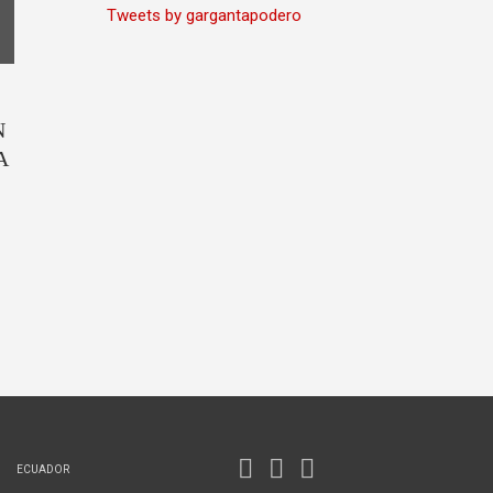
Tweets by gargantapodero
N
A
ECUADOR