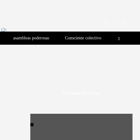
asambleas poderosas
Consciente colectivo
Últimas noticias