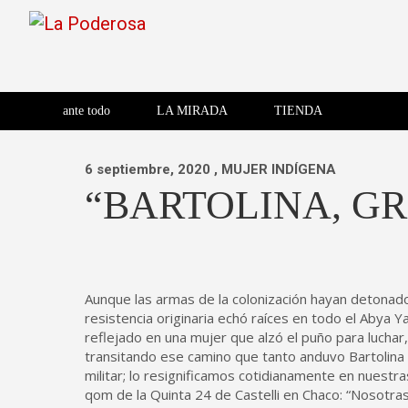
Saltar
al
contenido
Revista de cultura villera,
La Poderosa
Revista de cultura villera, brazo literario del movimiento La
brazo literario del movimiento
La Poderosa
ante todo
LA MIRADA
TIENDA
La Poderosa.
6 septiembre, 2020
, MUJER INDÍGENA
“BARTOLINA, G
Aunque las armas de la colonización hayan detonado
resistencia originaria echó raíces en todo el Abya Y
reflejado en una mujer que alzó el puño para lucha
transitando ese camino que tanto anduvo Bartolina S
militar; lo resignificamos cotidianamente en nuestr
qom de la Quinta 24 de Castelli en Chaco: “Nosotra