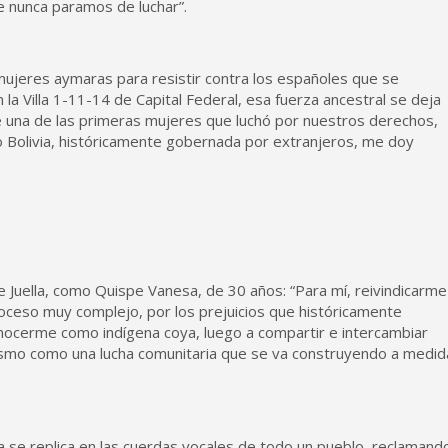
ue nunca paramos de luchar”.
s mujeres aymaras para resistir contra los españoles que se
la Villa 1-11-14 de Capital Federal, esa fuerza ancestral se deja
ue una de las primeras mujeres que luchó por nuestros derechos,
o Bolivia, históricamente gobernada por extranjeros, me doy
e Juella, como Quispe Vanesa, de 30 años: “Para mí, reivindicarme
oceso muy complejo, por los prejuicios que históricamente
nocerme como indígena coya, luego a compartir e intercambiar
ismo como una lucha comunitaria que se va construyendo a medid
a se replica en las cuerdas vocales de todo un pueblo, reclamand