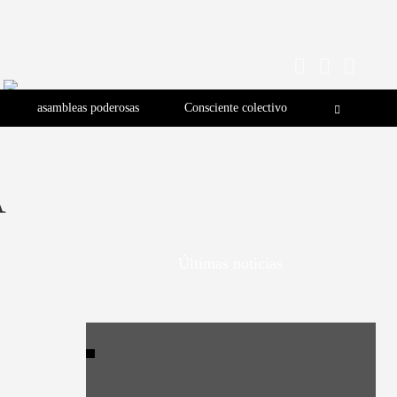
asambleas poderosas
Consciente colectivo
A
Últimas noticias