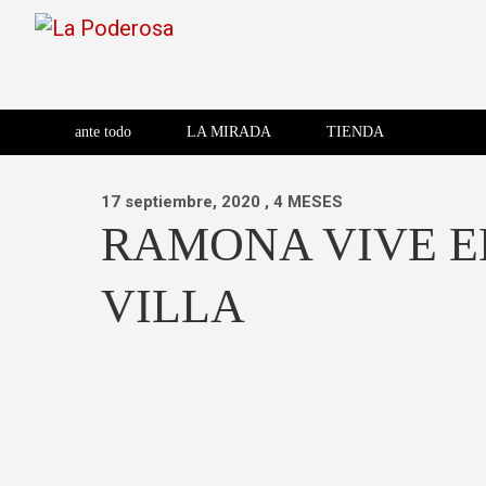
Saltar
al
contenido
Revista de cultura villera,
La Poderosa
Revista de cultura villera, brazo literario del movimiento La
brazo literario del movimiento
La Poderosa
ante todo
LA MIRADA
TIENDA
La Poderosa.
17 septiembre, 2020
, 4 MESES
RAMONA VIVE E
VILLA