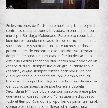
En los rincones de Pedro Luro había un pibe que gritaba
contra las desapariciones forzadas, mientras pintaba un
mural por Santiago Maldonado. Este pibito retumbaba
bien fuerte cuando en esas calles se escuchaba su risa,
su redoblante y su militancia. Hace un mes, todas las
posibilidades de encontrar esos sonidos se silenciaron:
después de buscarlo 125 días, la familia de Facundo
Astudillo Castro reconoció sus restos aparecidos en un
cangrejal. “Facu siempre fue el alegre, el chistoso y el
cascabel, el que siempre estaba haciendo ruido con
cualquier cosa que encontrara, por ejemplo con las
lapiceras, sin importar el lugar», así lo recuerda Vanesa
Ganduglia, su maestra de plástica en la Escuela
Secundaria N°1 que dibuja con sus palabras a ese pibe
que tenía un corazón de oro: “Él estaba predispuesto
todo el tiempo. Cuando le proponíamos pintar un mural,
siempre era el primero en llegar; si hacíamos una