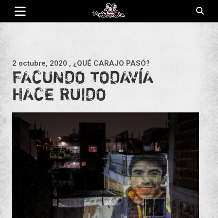
Saltar
al
contenido
Revista de cultura villera, brazo literario del movimiento La
La Poderosa
Poderosa.
2 octubre, 2020
, ¿QUÉ CARAJO PASÓ?
FACUNDO TODAVÍA
HACE RUIDO