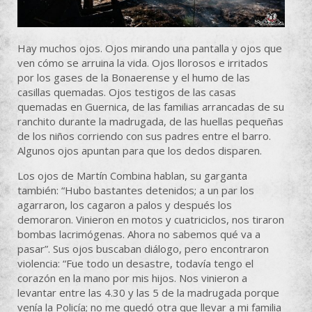
Hay muchos ojos. Ojos mirando una pantalla y ojos que
ven cómo se arruina la vida. Ojos llorosos e irritados
por los gases de la Bonaerense y el humo de las
casillas quemadas. Ojos testigos de las casas
quemadas en Guernica, de las familias arrancadas de su
ranchito durante la madrugada, de las huellas pequeñas
de los niños corriendo con sus padres entre el barro.
Algunos ojos apuntan para que los dedos disparen.
Los ojos de Martín Combina hablan, su garganta
también: “Hubo bastantes detenidos; a un par los
agarraron, los cagaron a palos y después los
demoraron. Vinieron en motos y cuatriciclos, nos tiraron
bombas lacrimógenas. Ahora no sabemos qué va a
pasar”. Sus ojos buscaban diálogo, pero encontraron
violencia: “Fue todo un desastre, todavía tengo el
corazón en la mano por mis hijos. Nos vinieron a
levantar entre las 4.30 y las 5 de la madrugada porque
venía la Policía; no me quedó otra que llevar a mi familia