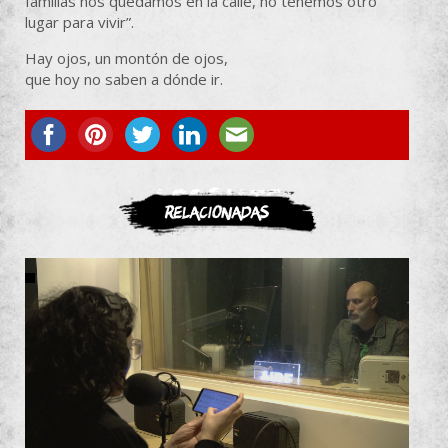
familias nos quedamos en la calle, no tenemos otro
lugar para vivir”.
Hay ojos, un montón de ojos,
que hoy no saben a dónde ir.
ASOCIATE
Relacionadas