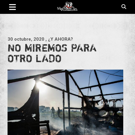
Saltar
al
contenido
Revista de cultura villera, brazo literario del movimiento La
La Poderosa
Poderosa.
30 octubre, 2020
, ¿Y AHORA?
NO MIREMOS PARA
OTRO LADO