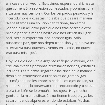
a la casa de un vecino. Estuvimos esperando ahí, hasta
que comenzó la represión con escudos y bombas, una
situación muy terrible». Con los párpados pesados y la
incertidumbre a cuestas, no sabe qué pasará mañana:
“Necesitamos una solución habitacional; habíamos
llegado a un acuerdo para que nos trasladaran a otro
predio por seis meses hasta que nos dieran un lugar
real, pero ni esperaron, nos sacaron igual. Sólo
buscamos paz, que nos dejen tranquilos y que haya una
alternativa para quienes vivimos en la calle, no quiero
eso para mis hijos”.
Hoy, los ojos de Paola Argento reflejan lo mismo, y se
escucha: “Varias personas terminaron heridas, criaturas
incluidas. Las fuerzas llegaron a las cinco de la mañana a
desalojar, empezaron a tirar balas de goma y gas
lacrimógeno, no les importó nada”. Los ojos de Ian, su
hijo de 5 años, la observan con preocupación y tristeza,
a ella también se le empañan los ojos: “Hay mucha
gente en la misma situación: no tienen trabajo y ya los
sacaron de los alquileres en donde estaban. Muchas