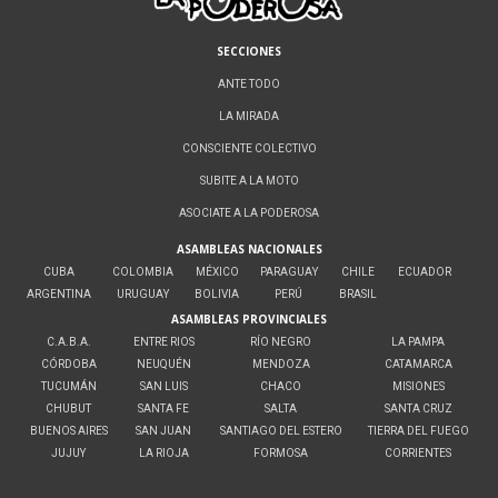
SECCIONES
ANTE TODO
LA MIRADA
CONSCIENTE COLECTIVO
SUBITE A LA MOTO
ASOCIATE A LA PODEROSA
ASAMBLEAS NACIONALES
CUBA
COLOMBIA
MÉXICO
PARAGUAY
CHILE
ECUADOR
ARGENTINA
URUGUAY
BOLIVIA
PERÚ
BRASIL
ASAMBLEAS PROVINCIALES
C.A.B.A.
ENTRE RIOS
RÍO NEGRO
LA PAMPA
CÓRDOBA
NEUQUÉN
MENDOZA
CATAMARCA
TUCUMÁN
SAN LUIS
CHACO
MISIONES
CHUBUT
SANTA FE
SALTA
SANTA CRUZ
BUENOS AIRES
SAN JUAN
SANTIAGO DEL ESTERO
TIERRA DEL FUEGO
JUJUY
LA RIOJA
FORMOSA
CORRIENTES