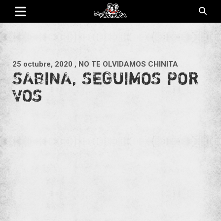
Saltar
al
contenido
Revista de cultura villera, brazo literario del movimiento La
La Poderosa
Poderosa.
25 octubre, 2020
, NO TE OLVIDAMOS CHINITA
SABINA, SEGUIMOS POR
VOS