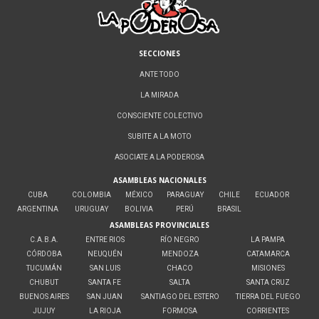
SECCIONES
ANTE TODO
LA MIRADA
CONSCIENTE COLECTIVO
SUBITE A LA MOTO
ASOCIATE A LA PODEROSA
ASAMBLEAS NACIONALES
CUBA
COLOMBIA
MÉXICO
PARAGUAY
CHILE
ECUADOR
ARGENTINA
URUGUAY
BOLIVIA
PERÚ
BRASIL
ASAMBLEAS PROVINCIALES
C.A.B.A.
ENTRE RIOS
RÍO NEGRO
LA PAMPA
CÓRDOBA
NEUQUÉN
MENDOZA
CATAMARCA
TUCUMÁN
SAN LUIS
CHACO
MISIONES
CHUBUT
SANTA FE
SALTA
SANTA CRUZ
BUENOS AIRES
SAN JUAN
SANTIAGO DEL ESTERO
TIERRA DEL FUEGO
JUJUY
LA RIOJA
FORMOSA
CORRIENTES