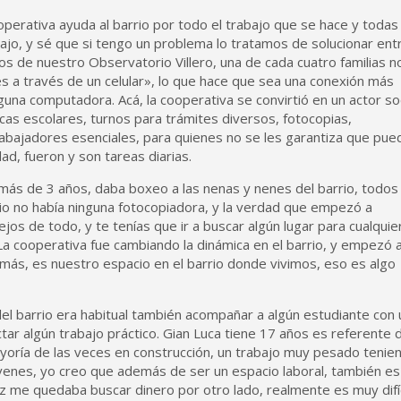
perativa ayuda al barrio por todo el trabajo que se hace y todas 
ajo, y sé que si tengo un problema lo tratamos de solucionar ent
s de nuestro Observatorio Villero, una de cada cuatro familias n
 a través de un celular», lo que hace que sea una conexión más
guna computadora. Acá, la cooperativa se convirtió en un actor soc
ecas escolares, turnos para trámites diversos, fotocopias,
rabajadores esenciales, para quienes no se les garantiza que pue
dad, fueron y son tareas diarias.
 más de 3 años, daba boxeo a las nenas y nenes del barrio, todos 
rio no había ninguna fotocopiadora, y la verdad que empezó a
os de todo, y te tenías que ir a buscar algún lugar para cualquie
La cooperativa fue cambiando la dinámica en el barrio, y empezó 
emás, es nuestro espacio en el barrio donde vivimos, eso es algo
el barrio era habitual también acompañar a algún estudiante con 
ar algún trabajo práctico. Gian Luca tiene 17 años es referente 
ayoría de las veces en construcción, un trabajo muy pesado tenie
enes, yo creo que además de ser un espacio laboral, también es
ez me quedaba buscar dinero por otro lado, realmente es muy difíc