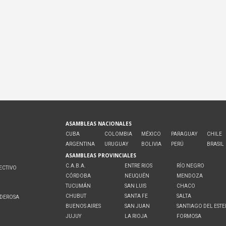
ASAMBLEAS NACIONALES
CUBA
COLOMBIA
MÉXICO
PARAGUAY
CHILE
ARGENTINA
URUGUAY
BOLIVIA
PERÚ
BRASIL
ASAMBLEAS PROVINCIALES
C.A.B.A.
ENTRE RIOS
RÍO NEGRO
ECTIVO
CÓRDOBA
NEUQUÉN
MENDOZA
O
TUCUMÁN
SAN LUIS
CHACO
CHUBUT
SANTA FE
SALTA
ODEROSA
BUENOS AIRES
SAN JUAN
SANTIAGO DEL EST
JUJUY
LA RIOJA
FORMOSA