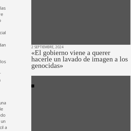
las
re
o
ial
dan
2 SEPTIEMBRE, 2024
«El gobierno viene a querer
hacerle un lavado de imagen a los
los
genocidas»
r
a
una
de
ndo
 un
il a