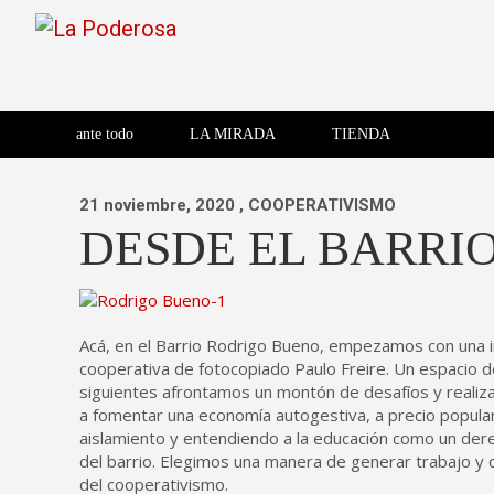
Saltar
al
contenido
Revista de cultura villera,
La Poderosa
Revista de cultura villera, brazo literario del movimiento La
brazo literario del movimiento
La Poderosa
ante todo
LA MIRADA
TIENDA
La Poderosa.
21 noviembre, 2020
, COOPERATIVISMO
DESDE EL BARRIO
Acá, en el Barrio Rodrigo Bueno, empezamos con una i
cooperativa de fotocopiado Paulo Freire. Un espacio de
siguientes afrontamos un montón de desafíos y real
a fomentar una economía autogestiva, a precio popular,
aislamiento y entendiendo a la educación como un dere
del barrio. Elegimos una manera de generar trabajo y 
del cooperativismo.