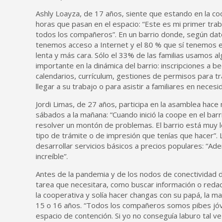
Ashly Loayza, de 17 años, siente que estando en la coo
horas que pasan en el espacio: “Este es mi primer trab
todos los compañeros”. En un barrio donde, según dato
tenemos acceso a Internet y el 80 % que sí tenemos es
lenta y más cara. Sólo el 33% de las familias usamos al
importante en la dinámica del barrio: inscripciones a b
calendarios, currículum, gestiones de permisos para t
llegar a su trabajo o para asistir a familiares en necesi
Jordi Limas, de 27 años, participa en la asamblea hace
sábados a la mañana: “Cuando inició la coope en el bar
resolver un montón de problemas. El barrio está muy lej
tipo de trámite o de impresión que tenías que hacer”. 
desarrollar servicios básicos a precios populares: “Ad
increíble”.
Antes de la pandemia y de los nodos de conectividad d
tarea que necesitara, como buscar información o redact
la cooperativa y solía hacer changas con su papá, la m
15 o 16 años. “Todos los compañeros somos pibes jóv
espacio de contención. Si yo no conseguía laburo tal v