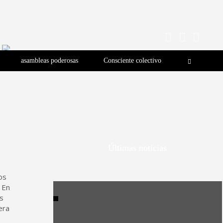
asambleas poderosas
Consciente colectivo
Últimas noticias
os
 En
s
era