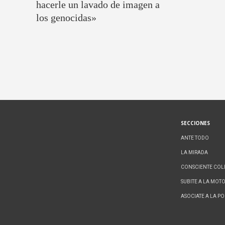
hacerle un lavado de imagen a
los genocidas»
SECCIONES
ANTE TODO
LA MIRADA
CONSCIENTE COL
SUBITE A LA MOT
ASOCIATE A LA P