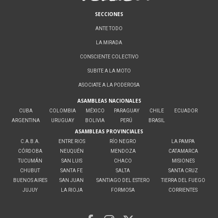
SECCIONES
ANTE TODO
LA MIRADA
CONSCIENTE COLECTIVO
SUBITE A LA MOTO
ASOCIATE A LA PODEROSA
ASAMBLEAS NACIONALES
CUBA
COLOMBIA
MÉXICO
PARAGUAY
CHILE
ECUADOR
ARGENTINA
URUGUAY
BOLIVIA
PERÚ
BRASIL
ASAMBLEAS PROVINCIALES
C.A.B.A.
ENTRE RIOS
RÍO NEGRO
LA PAMPA
CÓRDOBA
NEUQUÉN
MENDOZA
CATAMARCA
TUCUMÁN
SAN LUIS
CHACO
MISIONES
CHUBUT
SANTA FE
SALTA
SANTA CRUZ
BUENOS AIRES
SAN JUAN
SANTIAGO DEL ESTERO
TIERRA DEL FUEGO
JUJUY
LA RIOJA
FORMOSA
CORRIENTES