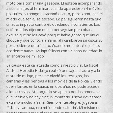
moto para tomar una gaseosa. Él estaba acompañando
a sus amigos al terminar, cuando aparecieron 4 móviles
policiales. Su amigo estacionó el auto, pero Yamil, con el
miedo que tenía, se escapó. Lo persiguieron hasta que
un auto impactó contra él, quedando inconsciente. Los
uniformados dijeron que lo perseguían por robar,
excusa que se les cayó porque había gente que vio el
choque y que conocía a Yamil; ahí cambiaron su discurso
por accidente de tránsito. Cuando me enteré dije “¡no,
accidente nada!”. Mi hijo falleció con 16 años de edad: lo
arrancaron de mi lado.
La causa está caratulada como siniestro vial. La fiscal
Andrea Heredia Hidalgo realizó peritajes al auto y a la
moto de mi hijo, pero se olvidó los testigos, las
cámaras y las pericias a los móviles de la Policía. Siendo
querellantes en la causa, en dos años no pude acceder
a los archivos. Mi abogado se apartó por las amenazas
que recibía y no hay ningún imputado. Estoy devastado,
extraño mucho a Yamil. Siempre fue alegre, jugaba al
fútbol y cantaba, era mi “duende saltarín”. Mi misión es
seguir visibilizando el caso, me mueve la verdad que