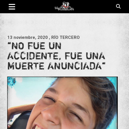
Saltar
al
contenido
Revista de cultura villera, brazo literario del movimiento La
La Poderosa
Poderosa.
13 noviembre, 2020
, RÍO TERCERO
“NO FUE UN
ACCIDENTE, FUE UNA
MUERTE ANUNCIADA“