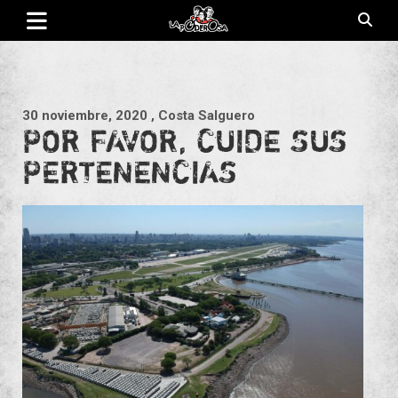
Saltar
al
contenido
Revista de cultura villera, brazo literario del movimiento La
La Poderosa
Poderosa.
30 noviembre, 2020
, Costa Salguero
POR FAVOR, CUIDE SUS
PERTENENCIAS