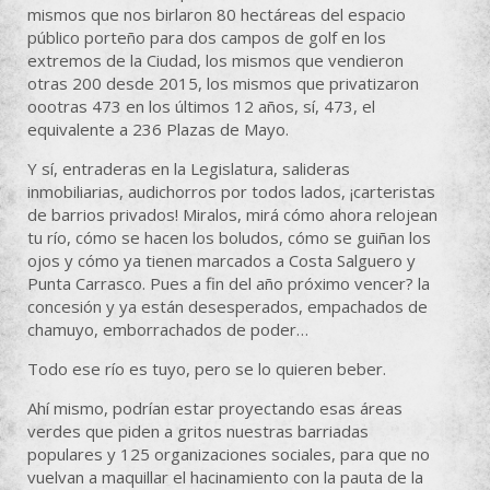
mismos que nos birlaron 80 hectáreas del espacio
público porteño para dos campos de golf en los
extremos de la Ciudad, los mismos que vendieron
otras 200 desde 2015, los mismos que privatizaron
oootras 473 en los últimos 12 años, sí, 473, el
equivalente a 236 Plazas de Mayo.
Y sí, entraderas en la Legislatura, salideras
inmobiliarias, audichorros por todos lados, ¡carteristas
de barrios privados! Miralos, mirá cómo ahora relojean
tu río, cómo se hacen los boludos, cómo se guiñan los
ojos y cómo ya tienen marcados a Costa Salguero y
Punta Carrasco. Pues a fin del año próximo vencer? la
concesión y ya están desesperados, empachados de
chamuyo, emborrachados de poder…
Todo ese río es tuyo, pero se lo quieren beber.
Ahí mismo, podrían estar proyectando esas áreas
verdes que piden a gritos nuestras barriadas
populares y 125 organizaciones sociales, para que no
vuelvan a maquillar el hacinamiento con la pauta de la