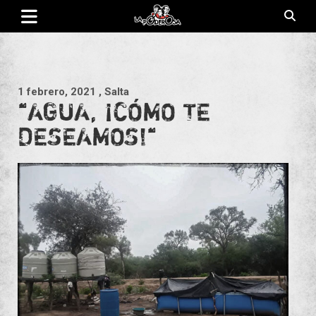
Saltar
al
contenido
Revista de cultura villera, brazo literario del movimiento La
La Poderosa
Poderosa.
1 febrero, 2021
, Salta
“AGUA, ¡CÓMO TE
DESEAMOS!“