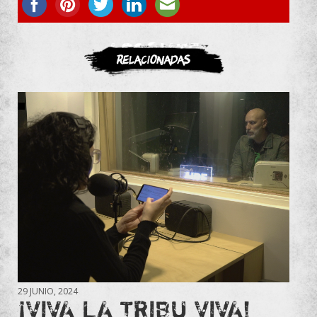
ASOCIATE
Relacionadas
29 JUNIO, 2024
¡VIVA LA TRIBU VIVA!