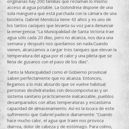
originarias hay 200 familias que reclaman lo mismo:
acceso al agua potable. La Golondrina dispone de una
sola manguera que está parchada con la cámara de una
bicicleta. Gabriel Mendoza tiene 43 años y es uno de
los tantos caciques que levanta su voz para denunciar
la emergencia: “La Municipalidad de Santa Victoria trae
agua sólo cada 20 días, pero no alcanza, nos dura una
semana y después nos quedamos sin nada.Cuando
vienen, alcanzamos a cargar tres tanques que elevan la
temperatura del agua por el calor y una pileta que se
llena de gusanos con el paso de los días”.
Tanto la Municipalidad como el Gobierno provincial
saben perfectamente que no alcanza. Entonces,
llegamos a lo más absurdo que se vuelve habitual:
personas deshidratadas con descomposturas y un
sistema sanitario prácticamente inalcanzable, pueblos
desamparados con altas temperaturas y escasísima
capacidad de almacenamiento. Así es la locura de este
sufrimiento que Gabriel padece diariamente: “Cuando
hace mucho calor, el agua que traen nos provoca
diarrea, dolor de cabeza y de estómago. Para colmo,