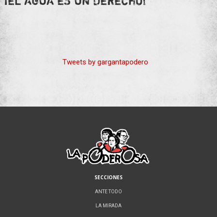
¡EL AGUA ES UN DERECHO!
Tweets by gargantapodero
SECCIONES
ANTE TODO
LA MIRADA