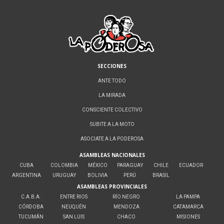
SECCIONES
ANTE TODO
LA MIRADA
CONSCIENTE COLECTIVO
SUBITE A LA MOTO
ASOCIATE A LA PODEROSA
ASAMBLEAS NACIONALES
CUBA
COLOMBIA
MÉXICO
PARAGUAY
CHILE
ECUADOR
ARGENTINA
URUGUAY
BOLIVIA
PERÚ
BRASIL
ASAMBLEAS PROVINCIALES
C.A.B.A.
ENTRE RIOS
RÍO NEGRO
LA PAMPA
CÓRDOBA
NEUQUÉN
MENDOZA
CATAMARCA
TUCUMÁN
SAN LUIS
CHACO
MISIONES