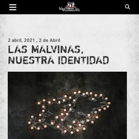
Saltar
al
contenido
Revista de cultura villera, brazo literario del movimiento La
La Poderosa
Poderosa.
2 abril, 2021
, 2 de Abril
LAS MALVINAS,
NUESTRA IDENTIDAD