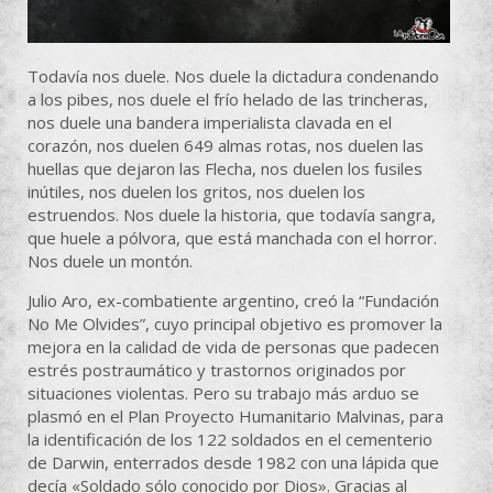
Todavía nos duele. Nos duele la dictadura condenando
a los pibes, nos duele el frío helado de las trincheras,
nos duele una bandera imperialista clavada en el
corazón, nos duelen 649 almas rotas, nos duelen las
huellas que dejaron las Flecha, nos duelen los fusiles
inútiles, nos duelen los gritos, nos duelen los
estruendos. Nos duele la historia, que todavía sangra,
que huele a pólvora, que está manchada con el horror.
Nos duele un montón.
Julio Aro, ex-combatiente argentino, creó la “Fundación
No Me Olvides”, cuyo principal objetivo es promover la
mejora en la calidad de vida de personas que padecen
estrés postraumático y trastornos originados por
situaciones violentas. Pero su trabajo más arduo se
plasmó en el Plan Proyecto Humanitario Malvinas, para
la identificación de los 122 soldados en el cementerio
de Darwin, enterrados desde 1982 con una lápida que
decía «Soldado sólo conocido por Dios». Gracias al