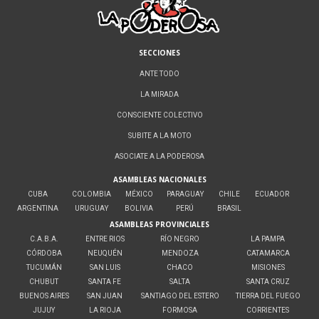
SECCIONES
ANTE TODO
LA MIRADA
CONSCIENTE COLECTIVO
SUBITE A LA MOTO
ASOCIATE A LA PODEROSA
ASAMBLEAS NACIONALES
CUBA
COLOMBIA
MÉXICO
PARAGUAY
CHILE
ECUADOR
ARGENTINA
URUGUAY
BOLIVIA
PERÚ
BRASIL
ASAMBLEAS PROVINCIALES
C.A.B.A.
ENTRE RIOS
RÍO NEGRO
LA PAMPA
CÓRDOBA
NEUQUÉN
MENDOZA
CATAMARCA
TUCUMÁN
SAN LUIS
CHACO
MISIONES
CHUBUT
SANTA FE
SALTA
SANTA CRUZ
BUENOS AIRES
SAN JUAN
SANTIAGO DEL ESTERO
TIERRA DEL FUEGO
JUJUY
LA RIOJA
FORMOSA
CORRIENTES