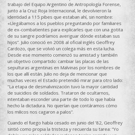
trabajo del Equipo Argentino de Antropología Forense,
junto a la Cruz Roja Internacional, le devolvieron la
identidad a 115 pibes que estaban ahí, sin nombre:
«Llegábamos a los pueblos preguntando por familiares
de ex-combatientes para explicarles que con una gotita
de su sangre podríamos averiguar dónde estaban sus
hijos”. Julio conoció en 2008 al oficial inglés Geoffrey
Cardozo, que se volvió un colega más en esta lucha.
Desde ese momento comenzó su amistad y también
un objetivo compartido: cambiar las placas de las
sepulturas argentinas en Malvinas por los nombres de
los que allí están. Julio no deja de mencionar que
muchas veces el Estado pretendió mirar para otro lado:
“La etapa de desmalvinización tuvo la mayor cantidad
de suicidios de soldados. Trataron de ocultarnos,
intentaban esconder una parte de todo lo que había
hecho la dictadura. No querían que contáramos cómo
los milicos nos cagaron a palos”.
Cuando el fuego había cesado en junio del ’82, Geoffrey
sintió como propia la tristeza y recuerda su tarea: “Yo