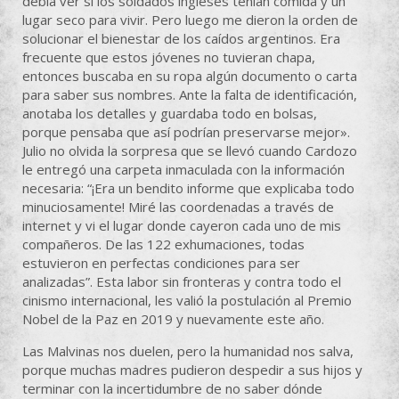
debía ver si los soldados ingleses tenían comida y un
lugar seco para vivir. Pero luego me dieron la orden de
solucionar el bienestar de los caídos argentinos. Era
frecuente que estos jóvenes no tuvieran chapa,
entonces buscaba en su ropa algún documento o carta
para saber sus nombres. Ante la falta de identificación,
anotaba los detalles y guardaba todo en bolsas,
porque pensaba que así podrían preservarse mejor».
Julio no olvida la sorpresa que se llevó cuando Cardozo
le entregó una carpeta inmaculada con la información
necesaria: “¡Era un bendito informe que explicaba todo
minuciosamente! Miré las coordenadas a través de
internet y vi el lugar donde cayeron cada uno de mis
compañeros. De las 122 exhumaciones, todas
estuvieron en perfectas condiciones para ser
analizadas”. Esta labor sin fronteras y contra todo el
cinismo internacional, les valió la postulación al Premio
Nobel de la Paz en 2019 y nuevamente este año.
Las Malvinas nos duelen, pero la humanidad nos salva,
porque muchas madres pudieron despedir a sus hijos y
terminar con la incertidumbre de no saber dónde