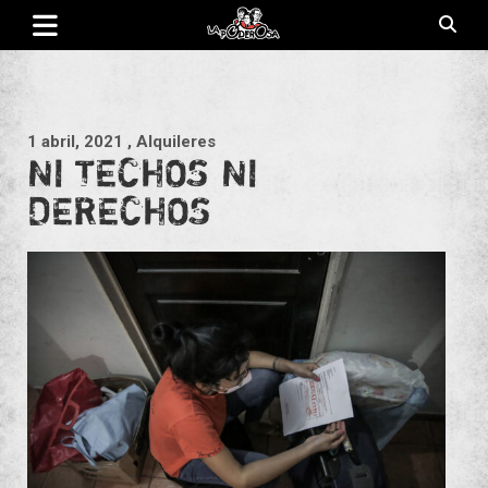
Saltar
al
contenido
Revista de cultura villera, brazo literario del movimiento La
La Poderosa
Poderosa.
1 abril, 2021
, Alquileres
NI TECHOS NI
DERECHOS