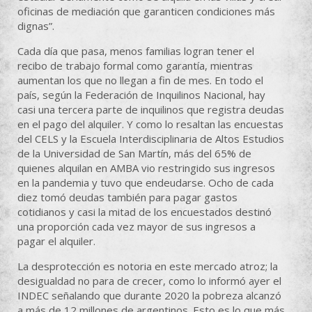
oficinas de mediación que garanticen condiciones más
dignas”.
Cada día que pasa, menos familias logran tener el
recibo de trabajo formal como garantía, mientras
aumentan los que no llegan a fin de mes. En todo el
país, según la Federación de Inquilinos Nacional, hay
casi una tercera parte de inquilinos que registra deudas
en el pago del alquiler. Y como lo resaltan las encuestas
del CELS y la Escuela Interdisciplinaria de Altos Estudios
de la Universidad de San Martín, más del 65% de
quienes alquilan en AMBA vio restringido sus ingresos
en la pandemia y tuvo que endeudarse. Ocho de cada
diez tomó deudas también para pagar gastos
cotidianos y casi la mitad de los encuestados destinó
una proporción cada vez mayor de sus ingresos a
pagar el alquiler.
La desprotección es notoria en este mercado atroz; la
desigualdad no para de crecer, como lo informó ayer el
INDEC señalando que durante 2020 la pobreza alcanzó
a más de 12 millones de argentinos. Esto es lo que más