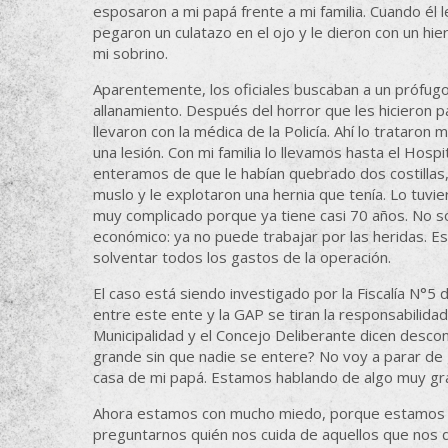
esposaron a mi papá frente a mi familia. Cuando él 
pegaron un culatazo en el ojo y le dieron con un hie
mi sobrino.
Aparentemente, los oficiales buscaban a un prófug
allanamiento. Después del horror que les hicieron p
llevaron con la médica de la Policía. Ahí lo trataron
una lesión. Con mi familia lo llevamos hasta el Hos
enteramos de que le habían quebrado dos costillas
muslo y le explotaron una hernia que tenía. Lo tuv
muy complicado porque ya tiene casi 70 años. No só
económico: ya no puede trabajar por las heridas. E
solventar todos los gastos de la operación.
El caso está siendo investigado por la Fiscalía N°5 d
entre este ente y la GAP se tiran la responsabilidad 
Municipalidad y el Concejo Deliberante dicen desco
grande sin que nadie se entere? No voy a parar de 
casa de mi papá. Estamos hablando de algo muy grav
Ahora estamos con mucho miedo, porque estamos d
preguntarnos quién nos cuida de aquellos que nos d