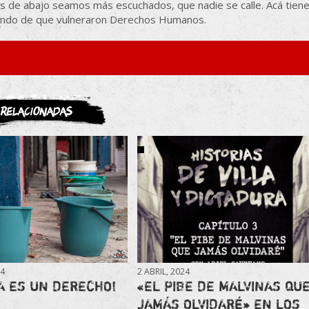
los de abajo seamos más escuchados, que nadie se calle. Acá tien
ando de que vulneraron Derechos Humanos.
ASOCIATE
Relacionadas
24
2 ABRIL, 2024
A ES UN DERECHO!
«EL PIBE DE MALVINAS QU
JAMÁS OLVIDARÉ» EN LOS