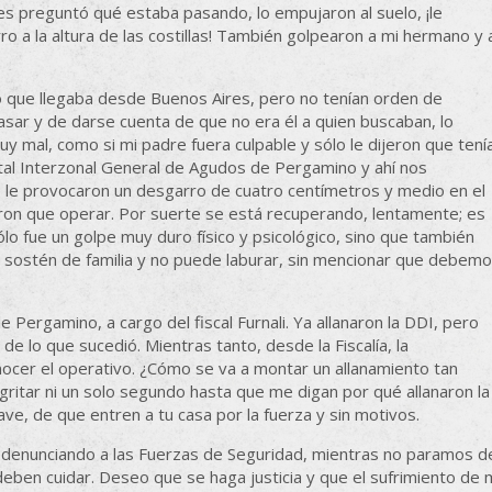
les preguntó qué estaba pasando, lo empujaron al suelo, ¡le
rro a la altura de las costillas! También golpearon a mi hermano y 
o que llegaba desde Buenos Aires, pero no tenían orden de
asar y de darse cuenta de que no era él a quien buscaban, lo
 muy mal, como si mi padre fuera culpable y sólo le dijeron que tení
pital Interzonal General de Agudos de Pergamino y ahí nos
, le provocaron un desgarro de cuatro centímetros y medio en el
ieron que operar. Por suerte se está recuperando, lentamente; es
lo fue un golpe muy duro físico y psicológico, sino que también
s sostén de familia y no puede laburar, sin mencionar que debem
e Pergamino, a cargo del fiscal Furnali. Ya allanaron la DDI, pero
de lo que sucedió. Mientras tanto, desde la Fiscalía, la
nocer el operativo. ¿Cómo se va a montar un allanamiento tan
gritar ni un solo segundo hasta que me digan por qué allanaron la
e, de que entren a tu casa por la fuerza y sin motivos.
enunciando a las Fuerzas de Seguridad, mientras no paramos d
eben cuidar. Deseo que se haga justicia y que el sufrimiento de 