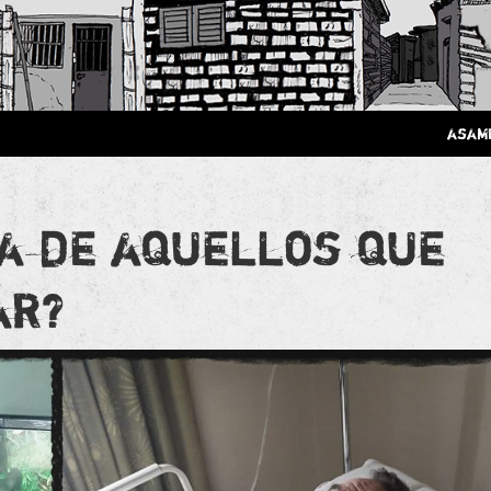
 Poderosa.
asam
da de aquellos que
ar?