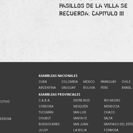
PASILLOS DE LA VILLA SE
RECUERDA: CAPITULO III
ASAMBLEAS NACIONALES
CUBA
COLOMBIA
MÉXICO
PARAGUAY
CHILE
ARGENTINA
URUGUAY
BOLIVIA
PERÚ
BRASIL
ASAMBLEAS PROVINCIALES
C.A.B.A.
ENTRE RIOS
RÍO NEGRO
ECTIVO
CÓRDOBA
NEUQUÉN
MENDOZA
O
TUCUMÁN
SAN LUIS
CHACO
CHUBUT
SANTA FE
SALTA
ODEROSA
BUENOS AIRES
SAN JUAN
SANTIAGO DEL EST
JUJUY
LA RIOJA
FORMOSA