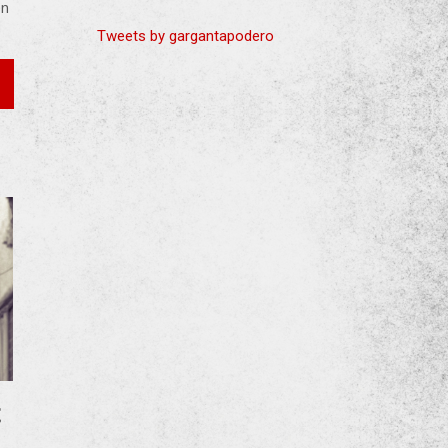
en
Tweets by gargantapodero
E