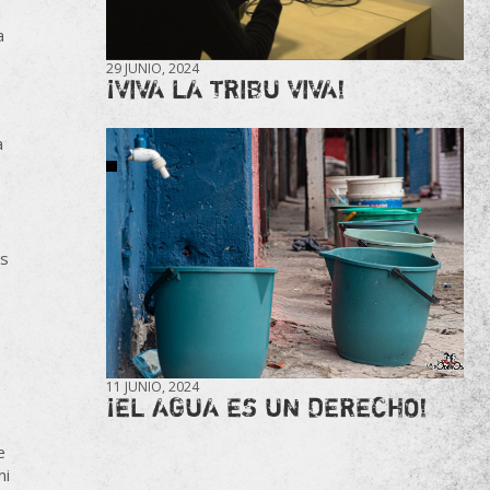
a
29 JUNIO, 2024
¡VIVA LA TRIBU VIVA!
a
os
11 JUNIO, 2024
¡EL AGUA ES UN DERECHO!
e
mi