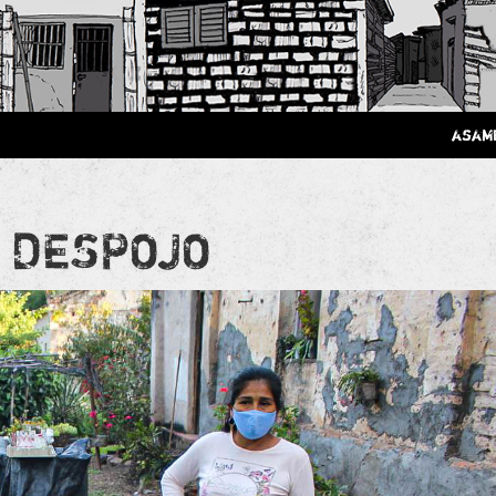
 Poderosa.
asam
 DESPOJO