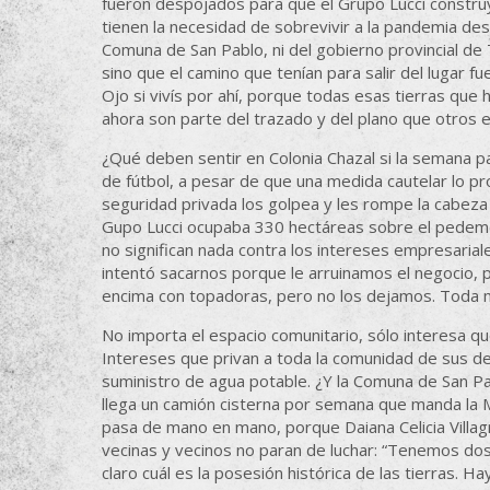
fueron despojados para que el Grupo Lucci construya
tienen la necesidad de sobrevivir a la pandemia des
Comuna de San Pablo, ni del gobierno provincial de
sino que el camino que tenían para salir del lugar f
Ojo si vivís por ahí, porque todas esas tierras qu
ahora son parte del trazado y del plano que otros 
¿Qué deben sentir en Colonia Chazal si la semana pa
de fútbol, a pesar de que una medida cautelar lo pr
seguridad privada los golpea y les rompe la cabez
Gupo Lucci ocupaba 330 hectáreas sobre el pedemon
no significan nada contra los intereses empresaria
intentó sacarnos porque le arruinamos el negocio, p
encima con topadoras, pero no los dejamos. Toda m
No importa el espacio comunitario, sólo interesa q
Intereses que privan a toda la comunidad de sus d
suministro de agua potable. ¿Y la Comuna de San Pab
llega un camión cisterna por semana que manda la M
pasa de mano en mano, porque Daiana Celicia Villa
vecinas y vecinos no paran de luchar: “Tenemos dos 
claro cuál es la posesión histórica de las tierras.