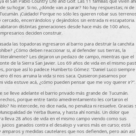
 el San Pablo Country Life and Golf. Las 11 familias que viven ah
de su hogar. Si no, ¿dónde van a parar? No hay respuestas; ni de 
 Tucumán. ¡Cuidado! Porque no sólo les quieren robar sus terreno
ue cercado, encerrándolos y dejándolos sin entrada ni escapatoria.
e habitaron distintas generaciones desde hace más de 100 años,
empresarios deciden construir.
sada las topadoras ingresaron al barrio para destruir la canchita
ohíbe? ¿Cómo deben reaccionar si, al defender sus tierras, la
a literalmente? Les dejaron un pedazo de campo, mientras que el
te de la Sierra San Javier. Los 69 años de vida en el mismo pas
les, porque así lo padece Humberto Gómez: “Daniel Lucci siempre
ero él nos arruina la vida si nos saca. Quisieron pasarnos por
i vida estuve acá, ¿cómo pueden pensar que me voy querer ir?”.
ue se lleve adelante el barrio privado más grande de Tucumán.
erechos, porque entre tanto amedrentamiento les cortaron el
lo? No intercede, no dice nada, no penaliza ni resuelve. Gracias 
unicipalidad de Yerba Buena, y hasta ahí nomás. Un dolor que
gra lleva 28 años de vida en el mismo campo viendo como sus
juicios ganados contra el desalojo y varios más en curso; está
 Hay amparos y medidas cautelares que nos defienden, pero aún así