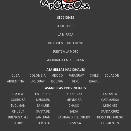
SECCIONES
ANTE TODO
LA MIRADA
CONSCIENTE COLECTIVO
SUBITE A LA MOTO
ASOCIATE A LA PODEROSA
ASAMBLEAS NACIONALES
CUBA
COLOMBIA
MÉXICO
PARAGUAY
CHILE
ECUADOR
ARGENTINA
URUGUAY
BOLIVIA
PERÚ
BRASIL
ASAMBLEAS PROVINCIALES
C.A.B.A.
ENTRE RIOS
RÍO NEGRO
LA PAMPA
CÓRDOBA
NEUQUÉN
MENDOZA
CATAMARCA
TUCUMÁN
SAN LUIS
CHACO
MISIONES
CHUBUT
SANTA FE
SALTA
SANTA CRUZ
BUENOS AIRES
SAN JUAN
SANTIAGO DEL ESTERO
TIERRA DEL FUEGO
JUJUY
LA RIOJA
FORMOSA
CORRIENTES