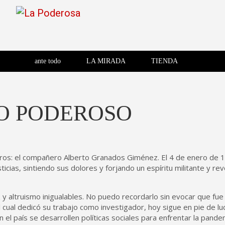
Saltar
al
contenido
Revista de cultura villera,
La Poderosa
Revista de cultura villera, brazo literario del movimiento La
brazo literario del movimiento
La Poderosa
ante todo
LA MIRADA
TIENDA
La Poderosa.
O PODEROSO
ros: el compañero Alberto Granados Giménez. El 4 de enero de 19
ticias, sintiendo sus dolores y forjando un espíritu militante y r
ez y altruismo inigualables. No puedo recordarlo sin evocar que fu
 cual dedicó su trabajo como investigador, hoy sigue en pie de luc
 el país se desarrollen políticas sociales para enfrentar la pande