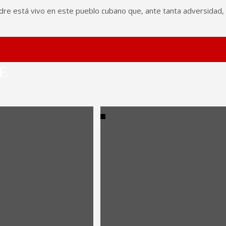
 padre está vivo en este pueblo cubano que, ante tanta adversidad
E