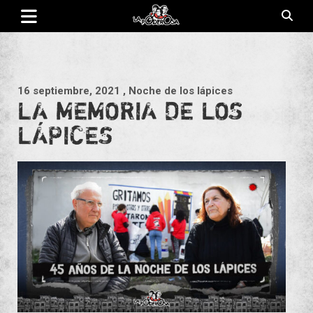
Saltar
al
contenido
Revista de cultura villera, brazo literario del movimiento La
La Poderosa
Poderosa.
16 septiembre, 2021
, Noche de los lápices
LA MEMORIA DE LOS
LÁPICES