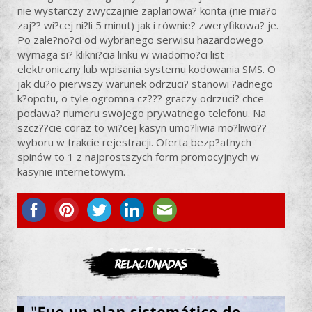
nie wystarczy zwyczajnie zaplanowa? konta (nie mia?o
zaj?? wi?cej ni?li 5 minut) jak i równie? zweryfikowa? je.
Po zale?no?ci od wybranego serwisu hazardowego
wymaga si? klikni?cia linku w wiadomo?ci list
elektroniczny lub wpisania systemu kodowania SMS. O
jak du?o pierwszy warunek odrzuci? stanowi ?adnego
k?opotu, o tyle ogromna cz??? graczy odrzuci? chce
podawa? numeru swojego prywatnego telefonu. Na
szcz??cie coraz to wi?cej kasyn umo?liwia mo?liwo??
wyboru w trakcie rejestracji. Oferta bezp?atnych
spinów to 1 z najprostszych form promocyjnych w
kasynie internetowym.
ASOCIATE
Relacionadas