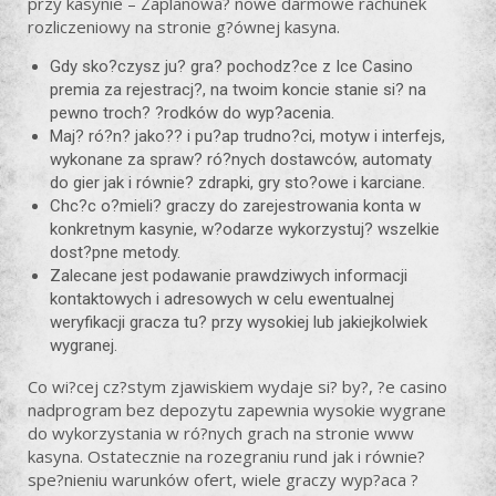
przy kasynie – Zaplanowa? nowe darmowe rachunek
rozliczeniowy na stronie g?ównej kasyna.
Gdy sko?czysz ju? gra? pochodz?ce z Ice Casino
premia za rejestracj?, na twoim koncie stanie si? na
pewno troch? ?rodków do wyp?acenia.
Maj? ró?n? jako?? i pu?ap trudno?ci, motyw i interfejs,
wykonane za spraw? ró?nych dostawców, automaty
do gier jak i równie? zdrapki, gry sto?owe i karciane.
Chc?c o?mieli? graczy do zarejestrowania konta w
konkretnym kasynie, w?odarze wykorzystuj? wszelkie
dost?pne metody.
Zalecane jest podawanie prawdziwych informacji
kontaktowych i adresowych w celu ewentualnej
weryfikacji gracza tu? przy wysokiej lub jakiejkolwiek
wygranej.
Co wi?cej cz?stym zjawiskiem wydaje si? by?, ?e casino
nadprogram bez depozytu zapewnia wysokie wygrane
do wykorzystania w ró?nych grach na stronie www
kasyna. Ostatecznie na rozegraniu rund jak i równie?
spe?nieniu warunków ofert, wiele graczy wyp?aca ?