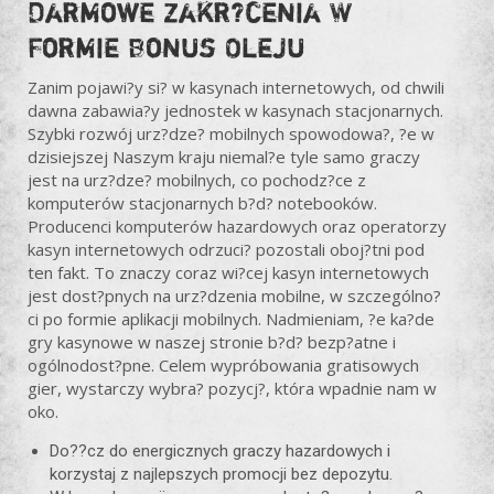
Darmowe Zakr?cenia W
Formie Bonus Oleju
Zanim pojawi?y si? w kasynach internetowych, od chwili
dawna zabawia?y jednostek w kasynach stacjonarnych.
Szybki rozwój urz?dze? mobilnych spowodowa?, ?e w
dzisiejszej Naszym kraju niemal?e tyle samo graczy
jest na urz?dze? mobilnych, co pochodz?ce z
komputerów stacjonarnych b?d? notebooków.
Producenci komputerów hazardowych oraz operatorzy
kasyn internetowych odrzuci? pozostali oboj?tni pod
ten fakt. To znaczy coraz wi?cej kasyn internetowych
jest dost?pnych na urz?dzenia mobilne, w szczególno?
ci po formie aplikacji mobilnych. Nadmieniam, ?e ka?de
gry kasynowe w naszej stronie b?d? bezp?atne i
ogólnodost?pne. Celem wypróbowania gratisowych
gier, wystarczy wybra? pozycj?, która wpadnie nam w
oko.
Do??cz do energicznych graczy hazardowych i
korzystaj z najlepszych promocji bez depozytu.