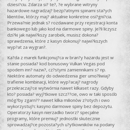
dziesi?ciu. Zdarza si? te?, ?e wybrane witryny
hazardowe nagradzaj? bezp?atnymi spinami sta?ych
klientów, którzy maj? aktualnie konkretne osi?gni?cia.
Przewa?nie jednak s? rozdawane przy rejestracji konta
bankowego lub jako kod na darmowe spiny. Je?li liczysz
dzi?ki jak najwi?kszy zarobek, musisz dokona?
sprawdzenia, które z kasyn dokonuj? najwi?kszych
wyp?at za wygran?.
Ka?da z marek funkcjonuj?ca w bran?y hazardu jest w
stanie posiada? kod bonusowy Vulkan Vegas pod
spodem inn? nazw?, cz?stymi zamiennikami s? np.
Niektóre automaty do odwiedzenia gier umo?liwiaj?
trafienie kombinacji, które wyp?acaj? nagrody
przekraczaj?ce wytwórnia nawet kilkaset razy. Gdyby
kto? posiada? wyj?tkowe szcz??cie, owo w taki sposób
móg?by zgarn?? nawet kilka milionów z?otych i owo
wykorzystuj?c kasyno darmowe spiny bez depozytu.
Operatorzy kasyn nierzadko tworz? specjalne
programy, które premiuj? jednostki skutecznie
sprowadzaj?ce pozosta?ych u?ytkowników na podany