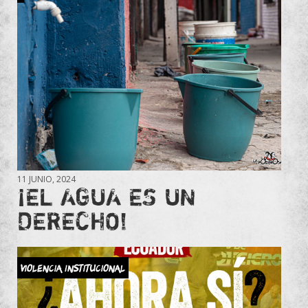
11 JUNIO, 2024
¡EL AGUA ES UN
DERECHO!
Violencia Institucional