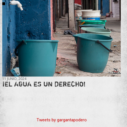
11 JUNIO, 2024
¡EL AGUA ES UN DERECHO!
Tweets by gargantapodero