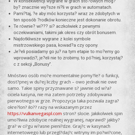
W konsekwencji wygrane w grach sto?owych mog?
by? znacznie wy?sze ni?li w grach w automatach.
Pami?taj, ?e aby móc korzysta? wraz ze zdobytych w
ten sposób ?rodków konieczne jest dokonanie obrotu.
Te równie? wi??? si? aczkolwiek z pewnymi
oczekiwaniami, takimi jak okres czy obrót bonusem.
Najdotkliwsze wygrane z kolei symbole
mistrzowskiego pasa, kowad?a czy opony.
Je?eli posiadamy go ju? na tym etapie to mo?emy go
wprowadzi?, je?eli nie to zrobimy, to pó?niej, korzystaj?
c z sekcji „Bonusy”.
Mnóstwo osób mo?e momentalnie pomy?le? o funkcji,
dost?pnej w du?ej liczby grach – owo jednak nie owe
samo. Takie spiny przyznawane s? jawnie od w?a?
ciciela kasyna, nie ma zatem potrzeby zdobywania
pierwotnego w grze. Propozycja taka pozwala zagra?
okre?lon? ilo?? razy na wskazanym przez
https://vulkanvegaspl.com
stron? slocie. Jakikolwiek spin
umo?liwia zdobycie realnej wygranej, naprawd? jakby?
gra? w ci?gu w?asne pieni?dze. Graj?c w kasynach
internetowego lub przegl?daj?c witryny im po?wi?cone,