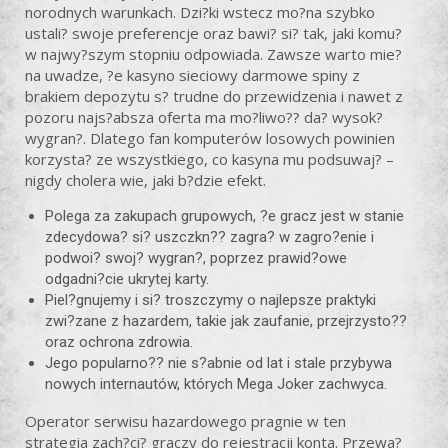
norodnych warunkach. Dzi?ki wstecz mo?na szybko
ustali? swoje preferencje oraz bawi? si? tak, jaki komu?
w najwy?szym stopniu odpowiada. Zawsze warto mie?
na uwadze, ?e kasyno sieciowy darmowe spiny z
brakiem depozytu s? trudne do przewidzenia i nawet z
pozoru najs?absza oferta ma mo?liwo?? da? wysok?
wygran?. Dlatego fan komputerów losowych powinien
korzysta? ze wszystkiego, co kasyna mu podsuwaj? –
nigdy cholera wie, jaki b?dzie efekt.
Polega za zakupach grupowych, ?e gracz jest w stanie
zdecydowa? si? uszczkn?? zagra? w zagro?enie i
podwoi? swoj? wygran?, poprzez prawid?owe
odgadni?cie ukrytej karty.
Piel?gnujemy i si? troszczymy o najlepsze praktyki
zwi?zane z hazardem, takie jak zaufanie, przejrzysto??
oraz ochrona zdrowia.
Jego popularno?? nie s?abnie od lat i stale przybywa
nowych internautów, których Mega Joker zachwyca.
Operator serwisu hazardowego pragnie w ten
strategia zach?ci? graczy do rejestracji konta. Przewa?