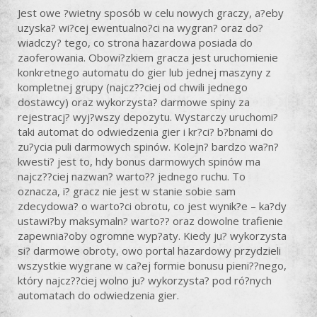
Jest owe ?wietny sposób w celu nowych graczy, a?eby
uzyska? wi?cej ewentualno?ci na wygran? oraz do?
wiadczy? tego, co strona hazardowa posiada do
zaoferowania. Obowi?zkiem gracza jest uruchomienie
konkretnego automatu do gier lub jednej maszyny z
kompletnej grupy (najcz??ciej od chwili jednego
dostawcy) oraz wykorzysta? darmowe spiny za
rejestracj? wyj?wszy depozytu. Wystarczy uruchomi?
taki automat do odwiedzenia gier i kr?ci? b?bnami do
zu?ycia puli darmowych spinów. Kolejn? bardzo wa?n?
kwesti? jest to, hdy bonus darmowych spinów ma
najcz??ciej nazwan? warto?? jednego ruchu. To
oznacza, i? gracz nie jest w stanie sobie sam
zdecydowa? o warto?ci obrotu, co jest wynik?e – ka?dy
ustawi?by maksymaln? warto?? oraz dowolne trafienie
zapewnia?oby ogromne wyp?aty. Kiedy ju? wykorzysta
si? darmowe obroty, owo portal hazardowy przydzieli
wszystkie wygrane w ca?ej formie bonusu pieni??nego,
który najcz??ciej wolno ju? wykorzysta? pod ró?nych
automatach do odwiedzenia gier.