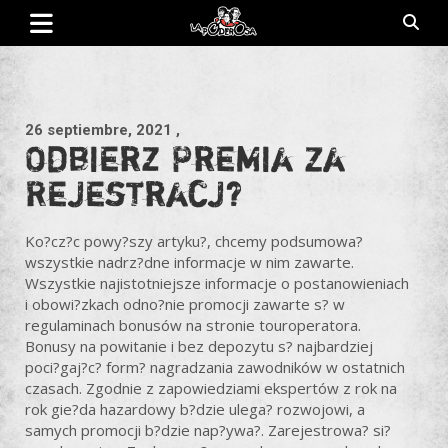
Saltar
al
contenido
Revista de cultura villera, brazo literario del movimiento La
La Poderosa
Poderosa.
26 septiembre, 2021
,
Odbierz Premia Za
Rejestracj?
Ko?cz?c powy?szy artyku?, chcemy podsumowa?
wszystkie nadrz?dne informacje w nim zawarte.
Wszystkie najistotniejsze informacje o postanowieniach
i obowi?zkach odno?nie promocji zawarte s? w
regulaminach bonusów na stronie touroperatora.
Bonusy na powitanie i bez depozytu s? najbardziej
poci?gaj?c? form? nagradzania zawodników w ostatnich
czasach. Zgodnie z zapowiedziami ekspertów z rok na
rok gie?da hazardowy b?dzie ulega? rozwojowi, a
samych promocji b?dzie nap?ywa?. Zarejestrowa? si?