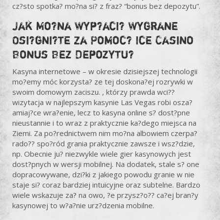
cz?sto spotka? mo?na si? z fraz? “bonus bez depozytu”.
Jak Mo?na Wyp?aci? Wygrane
Osi?gni?te Za Pomoc? Ice Casino
Bonus Bez Depozytu?
Kasyna internetowe – w okresie dzisiejszej technologii
mo?emy móc korzysta? ze tej doskona?ej rozrywki w
swoim domowym zaciszu. , którzy prawda wci??
wizytacja w najlepszym kasynie Las Vegas robi osza?
amiaj?ce wra?enie, lecz to kasyna online s? dost?pne
nieustannie i to wraz z praktycznie ka?dego miejsca na
Ziemi. Za po?rednictwem nim mo?na albowiem czerpa?
rado?? spo?ród grania praktycznie zawsze i wsz?dzie,
np. Obecnie ju? niezwykle wiele gier kasynowych jest
dost?pnych w wersji mobilnej. Na dodatek, stale s? one
dopracowywane, dzi?ki z jakiego powodu granie w nie
staje si? coraz bardziej intuicyjne oraz subtelne. Bardzo
wiele wskazuje za? na owo, ?e przysz?o?? ca?ej bran?y
kasynowej to w?a?nie urz?dzenia mobilne.