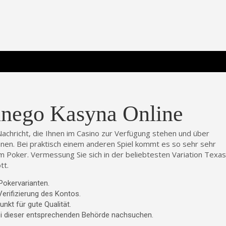
 Poderosa.
lnego Kasyna Online
achricht, die Ihnen im Casino zur Verfügung stehen und über
en. Bei praktisch einem anderen Spiel kommt es so sehr sehr
im Poker. Vermessung Sie sich in der beliebtesten Variation Texas
tt.
 Pokervarianten.
 Verifizierung des Kontos.
unkt für gute Qualität.
 bei dieser entsprechenden Behörde nachsuchen.