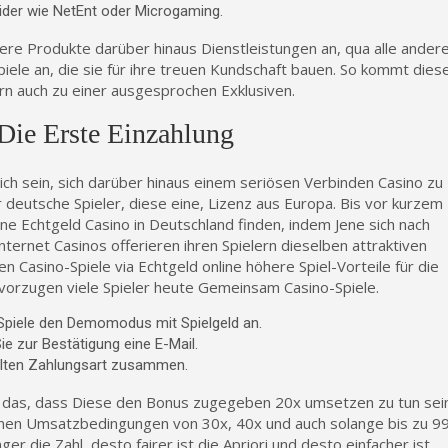
vider wie NetEnt oder Microgaming.
here Produkte darüber hinaus Dienstleistungen an, qua alle ander
iele an, die sie für ihre treuen Kundschaft bauen. So kommt dies
ern auch zu einer ausgesprochen Exklusiven.
 Die Erste Einzahlung
lich sein, sich darüber hinaus einem seriösen Verbinden Casino zu
ür deutsche Spieler, diese eine, Lizenz aus Europa. Bis vor kurzem
ine Echtgeld Casino in Deutschland finden, indem Jene sich nach
ternet Casinos offerieren ihren Spielern dieselben attraktiven
 Casino-Spiele via Echtgeld online höhere Spiel-Vorteile für die
evorzugen viele Spieler heute Gemeinsam Casino-Spiele.
e Spiele den Demomodus mit Spielgeld an.
e zur Bestätigung eine E-Mail.
hlten Zahlungsart zusammen.
et das, dass Diese den Bonus zugegeben 20x umsetzen zu tun sei
ennen Umsatzbedingungen von 30x, 40x und auch solange bis zu 9
ger die Zahl, desto fairer ist die Apriori und desto einfacher ist