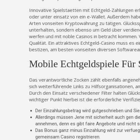
Innovative Spielstaetten mit Echtgeld-Zahlungen er
oder unter einsatz von ein e-Wallet. Außerdem haben
Arten vonseiten Kryptowährung zu tätigen. Glücksspi
unterhalten, sondern ebenso um Geld über verdiene
werfen und mit noble Casinos in betracht kommen. Vi
Qualität. Ein attraktives Echtgeld-Casino muss es e
bestizen, am besten vonseiten diversen Softwarea
Mobile Echtgeldspiele Für
Das verantwortliche Zocken zählt ebenfalls angeneh
sich weiterführende Links zu Hilfsorganisationen, a
Durch den Einsatz verschiedener Filter halten Glüc
wichtiger Punkt hierbei ist die erforderliche Verifiz
Der Einzahlungsbetrag wird gutgeschrieben und Sie
Allerdings müssen Jene mit sicherheit auch gen d
annehmen, denn es gibt faire Angebote und nicht so
Das Bonus ganz minus Einzahlung wird zur verfuegu
gemeinsam Casino registrieren.