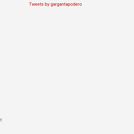
Tweets by gargantapodero
.
t