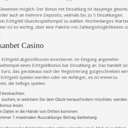
 Gewinnen möglich. Der Bonus mit Einzahlung ist dasjenige gleiche
oder auch an mehrere Deposits, vielmals bis zu 5 Einzahlungen.
 ein Echtgeld Gluecksspieltempel zu wählen. Wochenlanges Warte
 Hier ist es wichtig, über eine Palette von Zahlungsmöglichkeiten z
.
kanbet Casino
os Echtgeld abgeschlossen investieren. Im Einigung angenehm
ieltempel einen Echtgeldbonus bar Einzahlung an. Das handelt si
 Euro, das geradeaus nach der Registrierung gutgeschrieben wir
o Echtgeld-Spielen werden oder ein Anfänger, es ist immerzu
ein, die Selbige spielen.
ll beobachten.
o suchen, in welchem Sie dein Glück herausfordern möchten, werden
bonus lesen.
en Daten in die Hände von Dritten kommen.
h immer 1 maximalen Auszahlungs-Betrag darbietung.