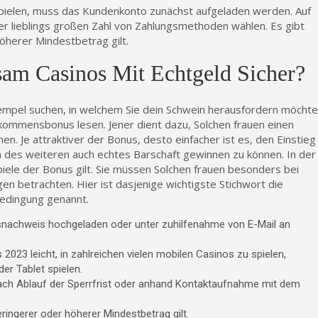
spielen, muss das Kundenkonto zunächst aufgeladen werden. Auf
er lieblings großen Zahl von Zahlungsmethoden wählen. Es gibt
öherer Mindestbetrag gilt.
sam Casinos Mit Echtgeld Sicher?
tempel suchen, in welchem Sie dein Schwein herausfordern möchte
llkommensbonus lesen. Jener dient dazu, Solchen frauen einen
 Je attraktiver der Bonus, desto einfacher ist es, den Einstieg
n des weiteren auch echtes Barschaft gewinnen zu können. In der
piele der Bonus gilt. Sie müssen Solchen frauen besonders bei
n betrachten. Hier ist dasjenige wichtigste Stichwort die
edingung genannt.
snachweis hochgeladen oder unter zuhilfenahme von E-Mail an
2023 leicht, in zahlreichen vielen mobilen Casinos zu spielen,
r Tablet spielen.
ach Ablauf der Sperrfrist oder anhand Kontaktaufnahme mit dem
eringerer oder höherer Mindestbetrag gilt.