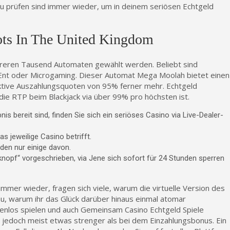
 prüfen sind immer wieder, um in deinem seriösen Echtgeld
ots In The United Kingdom
ehreren Tausend Automaten gewählt werden. Beliebt sind
tEnt oder Microgaming. Dieser Automat Mega Moolah bietet einen
aktive Auszahlungsquoten von 95% ferner mehr. Echtgeld
ie RTP beim Blackjack via über 99% pro höchsten ist.
is bereit sind, finden Sie sich ein seriöses Casino via Live-Dealer-
as jeweilige Casino betrifft.
en nur einige davon.
knopf“ vorgeschrieben, via Jene sich sofort für 24 Stunden sperren
mmer wieder, fragen sich viele, warum die virtuelle Version des
nau, warum ihr das Glück darüber hinaus einmal atomar
tenlos spielen und auch Gemeinsam Casino Echtgeld Spiele
 jedoch meist etwas strenger als bei dem Einzahlungsbonus. Ein